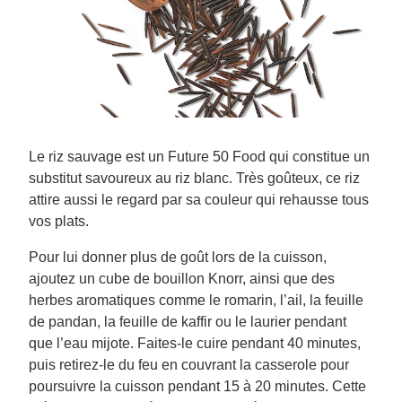
Végétarien
Aides culinaires
Ingrédients
Wraps aux légumes
Wraps aux légumes
Prêt à l'emploi
Le riz sauvage est un Future 50 Food qui constitue un
substitut savoureux au riz blanc. Très goûteux, ce riz
Occasions
Snackpots
attire aussi le regard par sa couleur qui rehausse tous
vos plats.
Pour lui donner plus de goût lors de la cuisson,
ajoutez un cube de bouillon Knorr, ainsi que des
herbes aromatiques comme le romarin, l’ail, la feuille
de pandan, la feuille de kaffir ou le laurier pendant
que l’eau mijote. Faites-le cuire pendant 40 minutes,
puis retirez-le du feu en couvrant la casserole pour
poursuivre la cuisson pendant 15 à 20 minutes. Cette