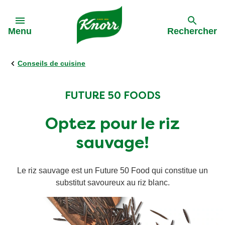
Skip to:
Menu
Rechercher
Conseils de cuisine
Précédent
Précédent
Précédent
Précédent
Toutes les recettes
Tous nos produits
L'approvisionnement durable
Activations
FUTURE 50 FOODS
Optez pour le riz
Les pâtes
Bouillon
Rappel sauce
La meilleure bolognaise de Belgique '24
sauvage!
La Soupe
Soupes
Dinnerdate
Le riz sauvage est un Future 50 Food qui constitue un
Pâtes aux légumes
Pâtes aux légumes
substitut savoureux au riz blanc.
Rapide et facile
Sauces