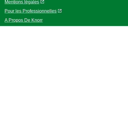
Mentions légales
Pour les Professionnelles
A Propos De Knorr
Follow us
Location
BELGIQUE [FRANÇAIS]
Changer de lieu
© 2026 Copyright Unilever