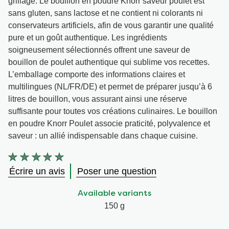
grillage. Le bouillon en poudre Knorr saveur poulet est
sans gluten, sans lactose et ne contient ni colorants ni
conservateurs artificiels, afin de vous garantir une qualité
pure et un goût authentique. Les ingrédients
soigneusement sélectionnés offrent une saveur de
bouillon de poulet authentique qui sublime vos recettes.
L’emballage comporte des informations claires et
multilingues (NL/FR/DE) et permet de préparer jusqu’à 6
litres de bouillon, vous assurant ainsi une réserve
suffisante pour toutes vos créations culinaires. Le bouillon
en poudre Knorr Poulet associe praticité, polyvalence et
saveur : un allié indispensable dans chaque cuisine.
Aucune
évaluation
Écrire un avis
Poser une question
soumise
pour
Available variants
ce
product
150 g