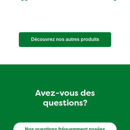
ce
product
Découvrez nos autres produits
Avez-vous des
questions?
Nos questions fréquemment posées