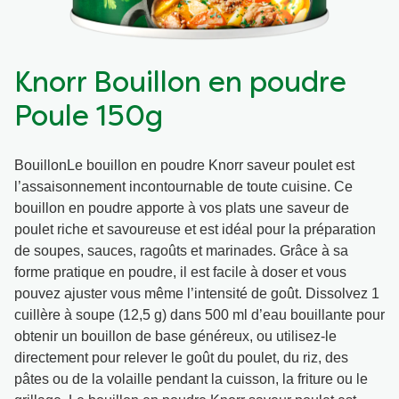
Végétarien
Aides culinaires
Knorr Bouillon en poudre
Ingrédients
Wraps aux légumes
Poule 150g
Wraps aux légumes
Prêt à l'emploi
BouillonLe bouillon en poudre Knorr saveur poulet est
l’assaisonnement incontournable de toute cuisine. Ce
Occasions
Snackpots
bouillon en poudre apporte à vos plats une saveur de
poulet riche et savoureuse et est idéal pour la préparation
de soupes, sauces, ragoûts et marinades. Grâce à sa
forme pratique en poudre, il est facile à doser et vous
pouvez ajuster vous même l’intensité de goût. Dissolvez 1
cuillère à soupe (12,5 g) dans 500 ml d’eau bouillante pour
obtenir un bouillon de base généreux, ou utilisez-le
directement pour relever le goût du poulet, du riz, des
pâtes ou de la volaille pendant la cuisson, la friture ou le