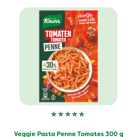
Aucune
évaluation
soumise
pour
Veggie Pasta Penne Tomates 300 g