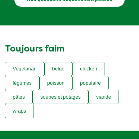
Toujours faim
Vegetarian
belge
chicken
légumes
poisson
populaire
pâtes
soupes et potages
viande
wraps