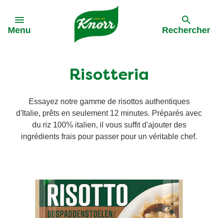
Skip to:
Menu
Rechercher
Précédent
Précédent
Précédent
Précédent
Risotteria
Toutes les recettes
Tous nos produits
L'approvisionnement durable
Activations
Essayez notre gamme de risottos authentiques
d'Italie, prêts en seulement 12 minutes. Préparés avec
Les pâtes
Bouillon
Rappel sauce
La meilleure bolognaise de Belgique '24
du riz 100% italien, il vous suffit d'ajouter des
ingrédients frais pour passer pour un véritable chef.
La Soupe
Soupes
Dinnerdate
Pâtes aux légumes
Pâtes aux légumes
Rapide et facile
Sauces