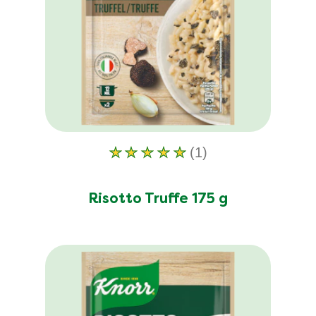
(1)
La
note
moyenne
Risotto Truffe 175 g
de
ce
Risotto
Truffe
175
g