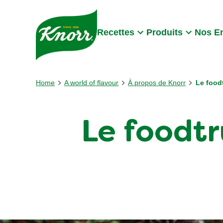
Skip to:
Main content
Footer
Recettes
Produits
Nos E
Home
A world of flavour
À propos de Knorr
Le food
Le foodtru