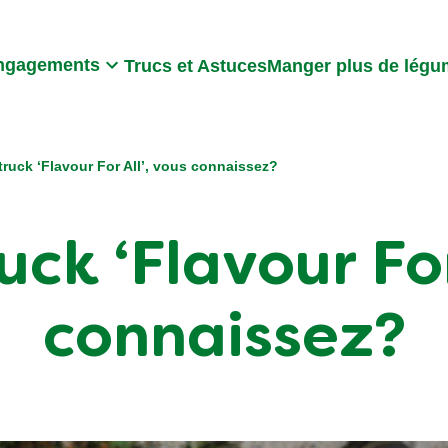
Search
ngagements
Trucs et Astuces
Manger plus de lég
truck ‘Flavour For All’, vous connaissez?
ck ‘Flavour For
connaissez?