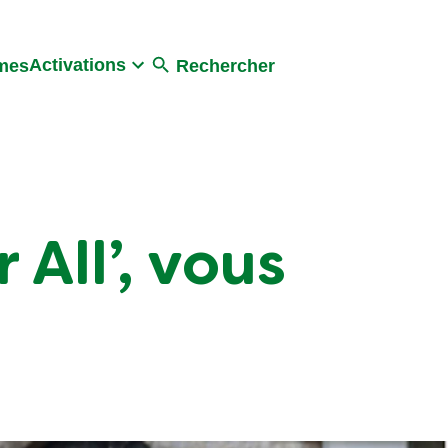
Activations
umes
Rechercher
 All’, vous