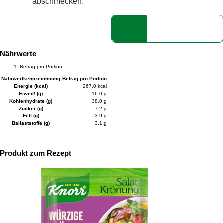
abschmecken.
Nährwerte
Betrag pro Portion
Nährwertkennzeichnung
Betrag pro Portion
Energie (kcal)
267.0 kcal
Eiweiß (g)
16.0 g
Kohlenhydrate (g)
38.0 g
Zucker (g)
7.2 g
Fett (g)
3.9 g
Ballaststoffe (g)
3.1 g
Produkt zum Rezept