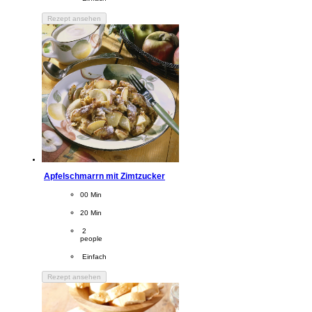
Rezept ansehen
Apfelschmarrn mit Zimtzucker
CookingTime
00 Min 
PreparationTime
20 Min
Servings
 2
people
Difficulty
 Einfach
Rezept ansehen