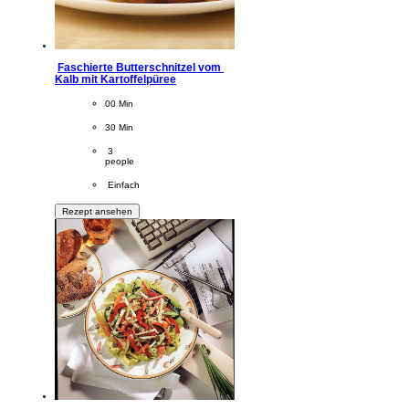
Faschierte Butterschnitzel vom 
Kalb mit Kartoffelpüree
CookingTime
00 Min 
PreparationTime
30 Min
Servings
 3
people
Difficulty
 Einfach
Rezept ansehen