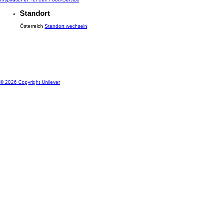
FAQ
Seitenverzeichnis
Kontakt
Inspirationen für den Food-Service
Standort
Österreich
Standort wechseln
© 2026 Copyright Unilever