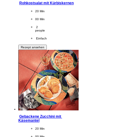
Rohkostsalat mit Kürbiskernen
CookingTime
20 Min 
PreparationTime
00 Min
Servings
 2
people
Difficulty
 Einfach
Rezept ansehen
Gebackene Zucchini mit 
Käsemantel
CookingTime
20 Min 
PreparationTime
00 Min