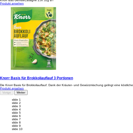
Knorr Bas GemueLasagne 25x 52g BT
Produkt ansehen
Knorr Basis für Brokkoliauflauf 3 Portionen
Die Knorr Basis für Brokkoliauflauf. Dank der Kräuter- und Gewürzmischung gelingt eine köstliche
Produkt ansehen
Vorige
Weiter
slide 1
slide 2
slide 3
slide 4
slide 5
slide 6
slide 7
slide 8
slide 9
slide 10