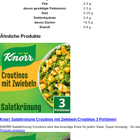
Fett
3.3 g
davon gesättigte Fettsäuren
1.3 g
Salz
0.15 g
Kohlenhydrate
3.4 g
davon Zucker
<0.5 g
Eiweiß
0.8 g
Ähnliche Produkte
Knorr Salatkrönung Croutinos mit Zwiebeln Croutinos 3 Portionen
KNORR Salatkrönung Croutinos sind das knackige Extra für jeden Salat. Super knusprig - So ma
Produkt ansehen