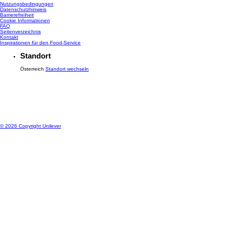
Nutzungsbedingungen
Datenschutzhinweis
Cookie-Einstellungen
Barrierefreiheit
Cookie Informationen
FAQ
Seitenverzeichnis
Kontakt
Inspirationen für den Food-Service
Standort
Österreich
Standort wechseln
© 2026 Copyright Unilever