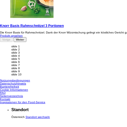
Knorr Basis Rahmschnitzel 3 Portionen
Die Knorr Basis für Rahmschnitzel. Dank der Knorr Würzmischung gelingt ein köstliches Gericht ga
Produkt ansehen
Vorige
Weiter
slide 1
slide 2
slide 3
slide 4
slide 5
slide 6
slide 7
slide 8
slide 9
slide 10
Nutzungsbedingungen
Datenschutzhinweis
Cookie-Einstellungen
Barrierefreiheit
Cookie Informationen
FAQ
Seitenverzeichnis
Kontakt
Inspirationen für den Food-Service
Standort