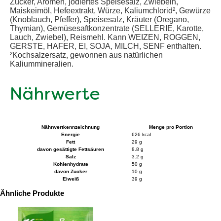
Zucker, Aromen, jodiertes Speisesalz, Zwiebeln,
Maiskeimöl, Hefeextrakt, Würze, Kaliumchlorid², Gewürze
(Knoblauch, Pfeffer), Speisesalz, Kräuter (Oregano,
Thymian), Gemüsesaftkonzentrate (SELLERIE, Karotte,
Lauch, Zwiebel), Reismehl. Kann WEIZEN, ROGGEN,
GERSTE, HAFER, EI, SOJA, MILCH, SENF enthalten.
²Kochsalzersatz, gewonnen aus natürlichen
Kaliummineralien.
Nährwerte
Nährwertkennzeichnung
Menge pro Portion
Energie
626 kcal
Fett
29 g
davon gesättigte Fettsäuren
8.8 g
Salz
3.2 g
Kohlenhydrate
50 g
davon Zucker
10 g
Eiweiß
39 g
Ähnliche Produkte