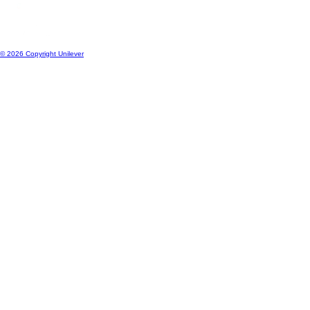
Österreich
Standort wechseln
© 2026 Copyright Unilever