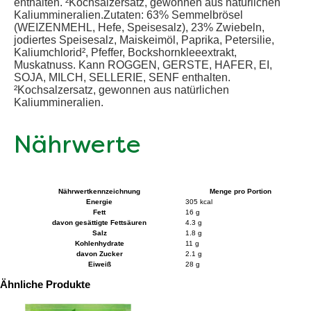
enthalten. ²Kochsalzersatz, gewonnen aus natürlichen
Kaliummineralien.Zutaten: 63% Semmelbrösel
(WEIZENMEHL, Hefe, Speisesalz), 23% Zwiebeln,
jodiertes Speisesalz, Maiskeimöl, Paprika, Petersilie,
Kaliumchlorid², Pfeffer, Bockshornkleeextrakt,
Muskatnuss. Kann ROGGEN, GERSTE, HAFER, EI,
SOJA, MILCH, SELLERIE, SENF enthalten.
²Kochsalzersatz, gewonnen aus natürlichen
Kaliummineralien.
Nährwerte
Nährwertkennzeichnung
Menge pro Portion
Energie
305 kcal
Fett
16 g
davon gesättigte Fettsäuren
4.3 g
Salz
1.8 g
Kohlenhydrate
11 g
davon Zucker
2.1 g
Eiweiß
28 g
Ähnliche Produkte