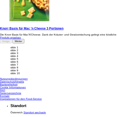
Knorr Basis für Mac 'n Cheese 3 Portionen
Die Knorr Basis für Mac’N‘Cheese. Dank der Kräuter- und Gewürzmischung gelingt eine köstliche M
Produkt ansehen
Vorige
Weiter
slide 1
slide 2
slide 3
slide 4
slide 5
slide 6
slide 7
slide 8
slide 9
slide 10
Nutzungsbedingungen
Datenschutzhinweis
Cookie-Einstellungen
Barrierefreiheit
Cookie Informationen
FAQ
Seitenverzeichnis
Kontakt
Inspirationen für den Food-Service
Standort