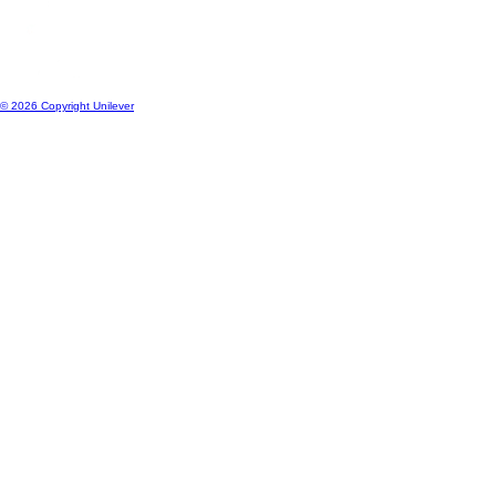
Österreich
Standort wechseln
© 2026 Copyright Unilever