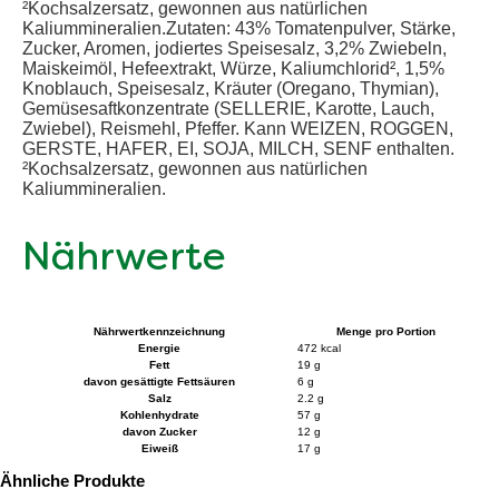
²Kochsalzersatz, gewonnen aus natürlichen
Kaliummineralien.Zutaten: 43% Tomatenpulver, Stärke,
Zucker, Aromen, jodiertes Speisesalz, 3,2% Zwiebeln,
Maiskeimöl, Hefeextrakt, Würze, Kaliumchlorid², 1,5%
Knoblauch, Speisesalz, Kräuter (Oregano, Thymian),
Gemüsesaftkonzentrate (SELLERIE, Karotte, Lauch,
Zwiebel), Reismehl, Pfeffer. Kann WEIZEN, ROGGEN,
GERSTE, HAFER, EI, SOJA, MILCH, SENF enthalten.
²Kochsalzersatz, gewonnen aus natürlichen
Kaliummineralien.
Nährwerte
Nährwertkennzeichnung
Menge pro Portion
Energie
472 kcal
Fett
19 g
davon gesättigte Fettsäuren
6 g
Salz
2.2 g
Kohlenhydrate
57 g
davon Zucker
12 g
Eiweiß
17 g
Ähnliche Produkte