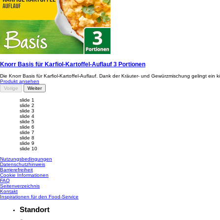
Knorr Basis für Karfiol-Kartoffel-Auflauf 3 Portionen
Die Knorr Basis für Karfiol-Kartoffel-Auflauf. Dank der Kräuter- und Gewürzmischung gelingt ein kö
Produkt ansehen
Vorige
Weiter
slide 1
slide 2
slide 3
slide 4
slide 5
slide 6
slide 7
slide 8
slide 9
slide 10
Nutzungsbedingungen
Datenschutzhinweis
Cookie-Einstellungen
Barrierefreiheit
Cookie Informationen
FAQ
Seitenverzeichnis
Kontakt
Inspirationen für den Food-Service