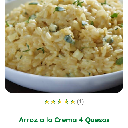
(1)
La
calificación
promedio
Arroz a la Crema 4 Quesos
de
este