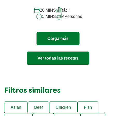
Arroz
a
20 MINS
fácil
la
5 MINS
4
Personas
Crema
4
Quesos
es
Carga más
5.0
de
5
de
Ver todas las recetas
1
calificaciones.
Filtros similares
Asian
Beef
Chicken
Fish