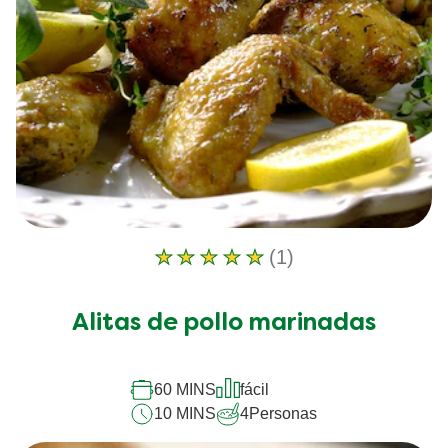
(1)
La
calificación
promedio
Alitas de pollo marinadas
de
este
Alitas
de
60 MINS
fácil
pollo
10 MINS
4
Personas
marinadas
es