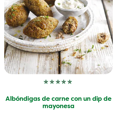
No
se
han
Albóndigas de carne con un dip de
enviado
calificaciones
mayonesa
para
este