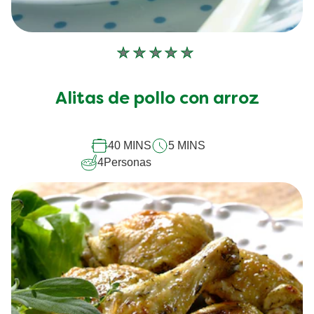
No
se
han
Alitas de pollo con arroz
enviado
calificaciones
para
este
40 MINS
5 MINS
recipe
4
Personas