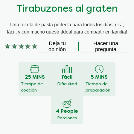
Tirabuzones al graten
Una receta de pasta perfecta para todos los días, rica,
fácil, y con mucho queso ¡Ideal para compartir en familia!
Deja tu
Hacer una
No
opinión
pregunta
se
han
enviado
calificaciones
25 MINS
fácil
5 MINS
para
este
Tiempo de
Dificultad
Tiempo de
recipe
cocción
preparación
4 People
Porciones