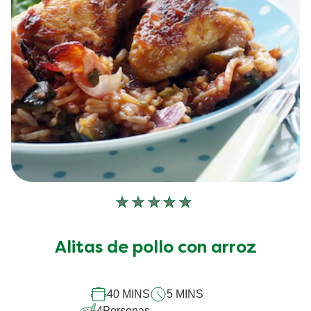
No
se
han
Alitas de pollo con arroz
enviado
calificaciones
para
este
40 MINS
5 MINS
recipe
4
Personas