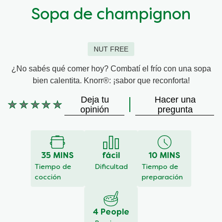
Sopa de champignon
NUT FREE
¿No sabés qué comer hoy? Combatí el frío con una sopa
bien calentita. Knorr®: ¡sabor que reconforta!
Deja tu
Hacer una
No
opinión
pregunta
se
han
enviado
calificaciones
35 MINS
fácil
10 MINS
para
este
Tiempo de
Dificultad
Tiempo de
recipe
cocción
preparación
4 People