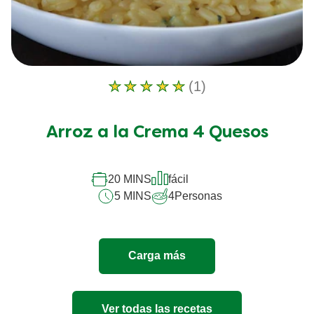
(1)
La
calificación
promedio
Arroz a la Crema 4 Quesos
de
este
Arroz
a
20 MINS
fácil
la
5 MINS
4
Personas
Crema
4
Quesos
es
Carga más
5.0
de
5
de
Ver todas las recetas