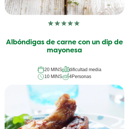
No
se
han
Albóndigas de carne con un dip de
enviado
calificaciones
mayonesa
para
este
recipe
20 MINS
dificultad media
10 MINS
4
Personas