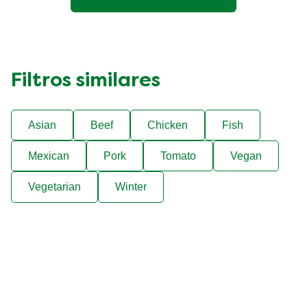
1
calificaciones.
Filtros similares
Asian
Beef
Chicken
Fish
Mexican
Pork
Tomato
Vegan
Vegetarian
Winter