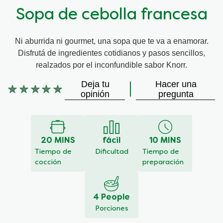
Sopa de cebolla francesa
Ni aburrida ni gourmet, una sopa que te va a enamorar.
Disfrutá de ingredientes cotidianos y pasos sencillos,
realzados por el inconfundible sabor Knorr.
Deja tu
Hacer una
No
opinión
pregunta
se
han
enviado
calificaciones
20 MINS
fácil
10 MINS
para
este
Tiempo de
Dificultad
Tiempo de
recipe
cocción
preparación
4 People
Porciones