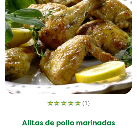
(1)
La
calificación
promedio
Alitas de pollo marinadas
de
este
Alitas