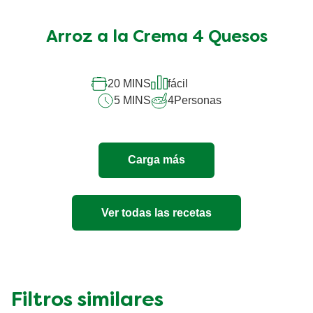
calificación
promedio
Arroz a la Crema 4 Quesos
de
este
Arroz
a
20 MINS
fácil
la
5 MINS
4
Personas
Crema
4
Quesos
es
Carga más
5.0
de
5
de
Ver todas las recetas
1
calificaciones.
Filtros similares