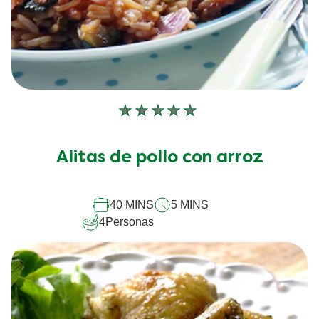
No
se
han
Alitas de pollo con arroz
enviado
calificaciones
para
este
40 MINS
5 MINS
recipe
4
Personas