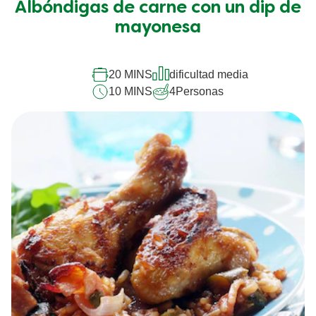
Albóndigas de carne con un dip de
enviado
calificaciones
mayonesa
para
este
recipe
20 MINS
dificultad media
10 MINS
4
Personas