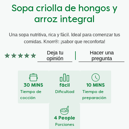
Sopa criolla de hongos y
arroz integral
Una sopa nutritiva, rica y fácil. Ideal para comenzar tus
comidas. Knorr®: ¡sabor que reconforta!
Deja tu
Hacer una
No
opinión
pregunta
se
han
enviado
calificaciones
30 MINS
fácil
10 MINS
para
este
Tiempo de
Dificultad
Tiempo de
recipe
cocción
preparación
4 People
Porciones