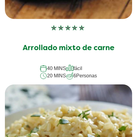
No
se
han
Arrollado mixto de carne
enviado
calificaciones
para
este
40 MINS
fácil
recipe
20 MINS
6
Personas