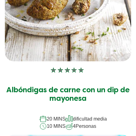
No
se
han
Albóndigas de carne con un dip de
enviado
calificaciones
mayonesa
para
este
recipe
20 MINS
dificultad media
10 MINS
4
Personas