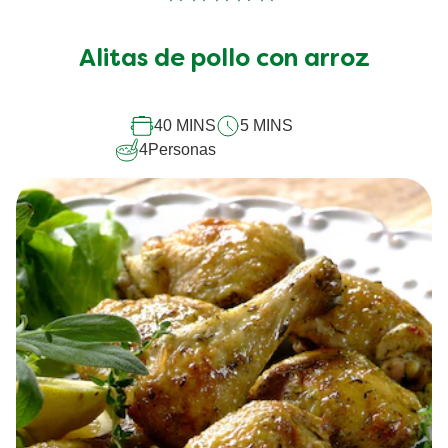
No
se
han
Alitas de pollo con arroz
enviado
calificaciones
para
este
40 MINS
5 MINS
recipe
4
Personas