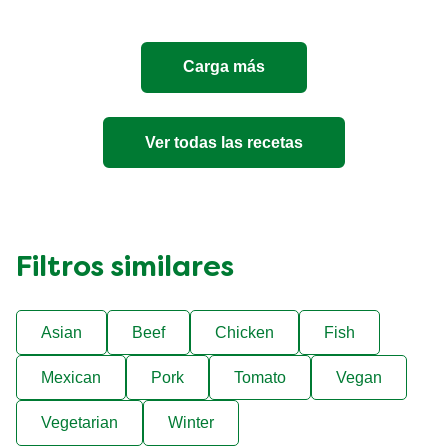
4
Quesos
es
Carga más
5.0
de
5
de
Ver todas las recetas
1
calificaciones.
Filtros similares
Asian
Beef
Chicken
Fish
Mexican
Pork
Tomato
Vegan
Vegetarian
Winter