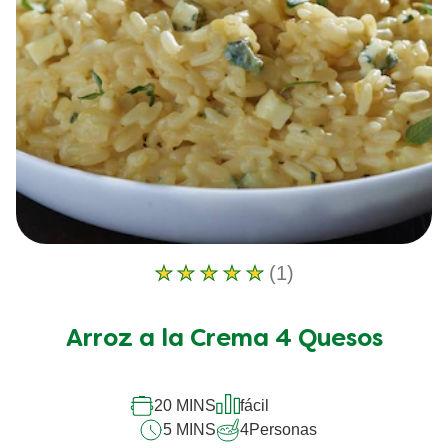
(1)
La
calificación
promedio
Arroz a la Crema 4 Quesos
de
este
Arroz
a
20 MINS
fácil
la
5 MINS
4
Personas
Crema