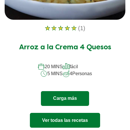
(1)
La
calificación
promedio
Arroz a la Crema 4 Quesos
de
este
Arroz
a
20 MINS
fácil
la
5 MINS
4
Personas
Crema
4
Quesos
es
Carga más
5.0
de
5
de
Ver todas las recetas
1
calificaciones.