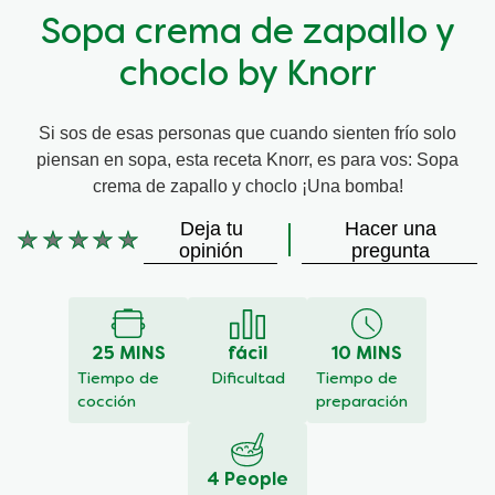
Sopa crema de zapallo y
choclo by Knorr
Si sos de esas personas que cuando sienten frío solo
piensan en sopa, esta receta Knorr, es para vos: Sopa
crema de zapallo y choclo ¡Una bomba!
Deja tu
Hacer una
No
opinión
pregunta
se
han
enviado
calificaciones
25 MINS
fácil
10 MINS
para
este
Tiempo de
Dificultad
Tiempo de
recipe
cocción
preparación
4 People