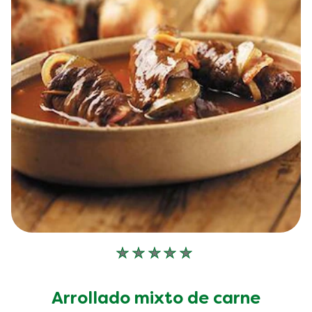
No
se
han
Arrollado mixto de carne
enviado