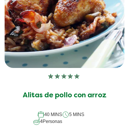
No
se
han
Alitas de pollo con arroz
enviado
calificaciones
para
este
40 MINS
5 MINS
recipe
4
Personas