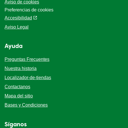
5
de
1
Filtros similares
calificaciones.
Asian
Beef
Chicken
Fish
Mexican
Pork
Tomato
Vegan
Vegetarian
Winter