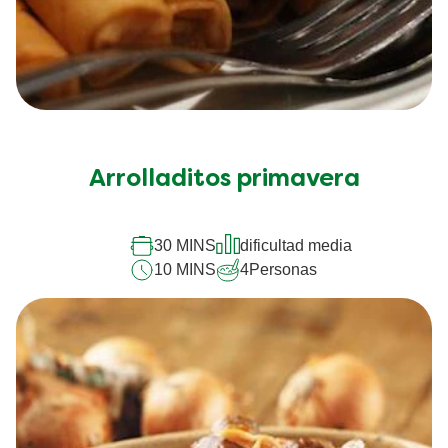
calificación
promedio
Alitas de pollo marinadas
de
este
60 MINS
fácil
Alitas
10 MINS
4
Personas
de
pollo
marinadas
es
5.0
de
5
de
1
calificaciones.