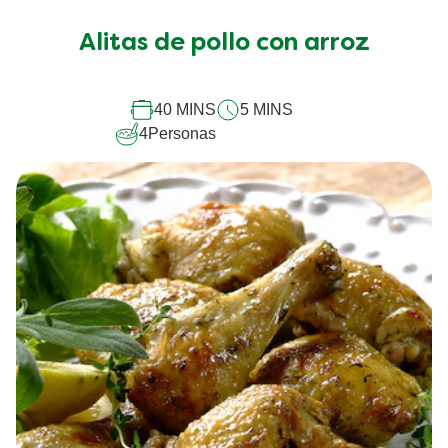
se
han
Alitas de pollo con arroz
enviado
calificaciones
para
este
40 MINS
5 MINS
recipe
4
Personas