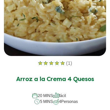
(1)
La
calificación
promedio
Arroz a la Crema 4 Quesos
de
este
Arroz
a
20 MINS
fácil
la
5 MINS
4
Personas
Crema
4