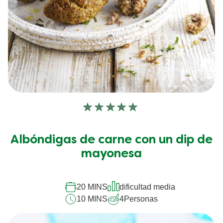
No
se
han
Albóndigas de carne con un dip de
enviado
calificaciones
mayonesa
para
este
recipe
20 MINS
dificultad media
10 MINS
4
Personas