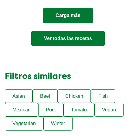
Quesos
es
Carga más
5.0
de
5
de
Ver todas las recetas
1
calificaciones.
Filtros similares
Asian
Beef
Chicken
Fish
Mexican
Pork
Tomato
Vegan
Vegetarian
Winter