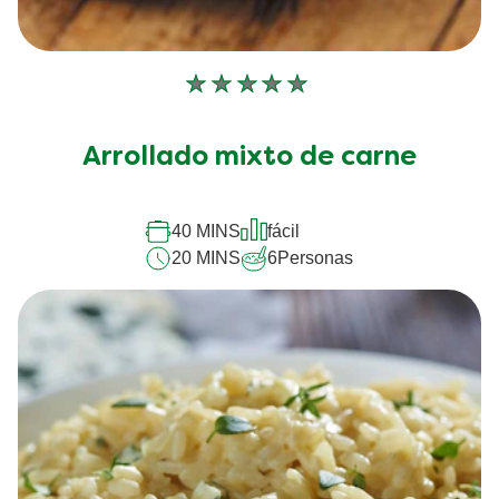
No
se
han
Arrollado mixto de carne
enviado
calificaciones
para
este
40 MINS
fácil
recipe
20 MINS
6
Personas