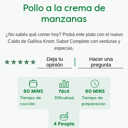
Pollo a la crema de
manzanas
¿No sabés qué comer hoy? Probá este plato con el nuevo
Caldo de Gallina Knorr, Sabor Completo con verduras y
especias.
Deja tu
Hacer una
No
opinión
pregunta
se
han
enviado
calificaciones
60 MINS
fácil
60 MINS
para
este
Tiempo de
Dificultad
Tiempo de
recipe
cocción
preparación
4 People