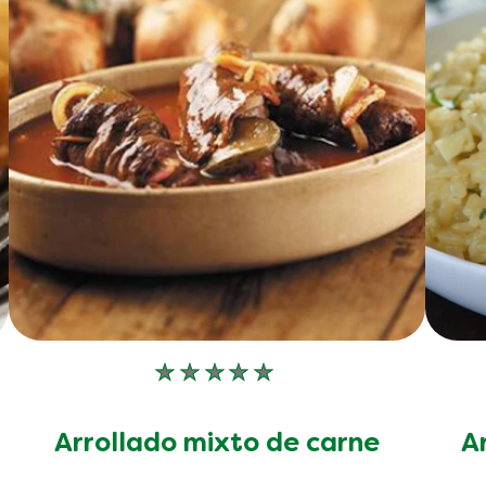
No
se
han
Arrollado mixto de carne
A
enviado
calificaciones