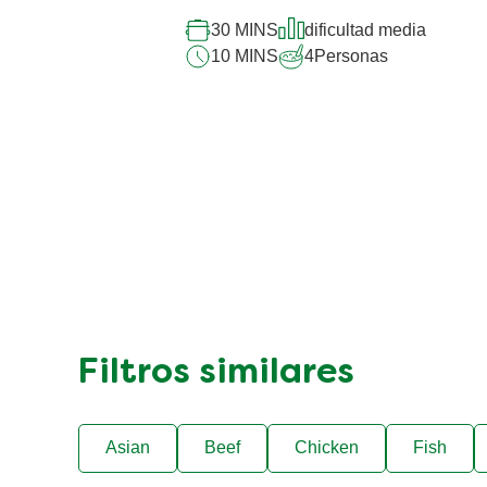
para
este
30 MINS
dificultad media
recipe
10 MINS
4
Personas
Filtros similares
Asian
Beef
Chicken
Fish