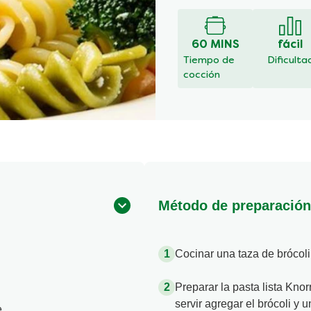
han
enviado
calificaciones
60 MINS
fácil
para
Tiempo de
Dificulta
este
cocción
recipe
Método de preparación
Cocinar una taza de brócoli
Preparar la pasta lista Knor
servir agregar el brócoli y u
e