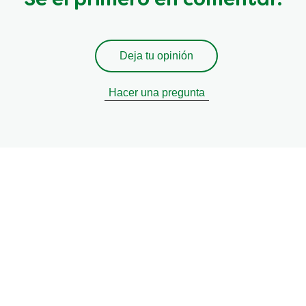
Sé el primero en comentar.
Deja tu opinión
Hacer una pregunta
ir recetas personalizadas, t
sobre productos?