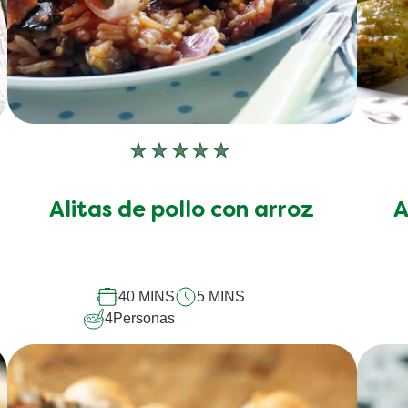
No
se
han
p
Alitas de pollo con arroz
A
enviado
calificaciones
para
este
recipe
40 MINS
5 MINS
4
Personas