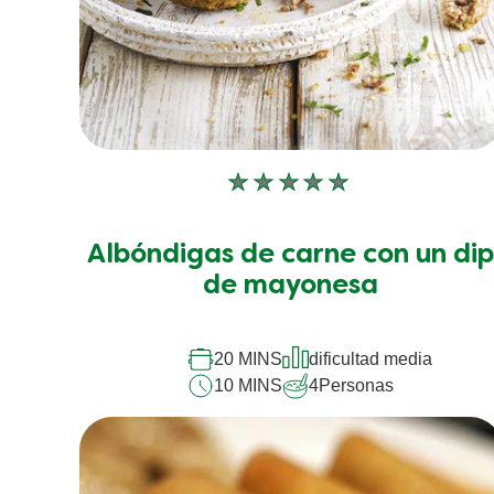
No
se
han
Albóndigas de carne con un di
enviado
calificaciones
de mayonesa
para
este
recipe
20 MINS
dificultad media
10 MINS
4
Personas