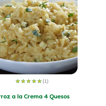
1
calificaciones.
(1)
La
calificación
promedio
rroz a la Crema 4 Quesos
de
este