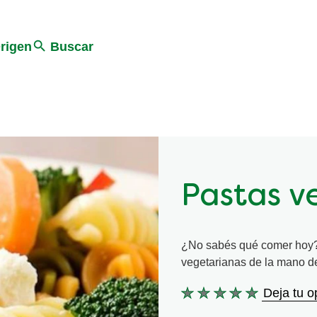
Search
rigen
Buscar
Pastas v
¿No sabés qué comer hoy? 
vegetarianas de la mano de
Deja tu o
No
se