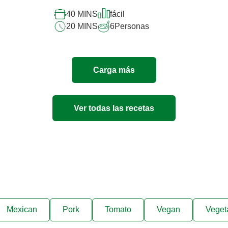
para
este
40 MINS
fácil
recipe
20 MINS
6
Personas
Carga más
Ver todas las recetas
Mexican
Pork
Tomato
Vegan
Veget