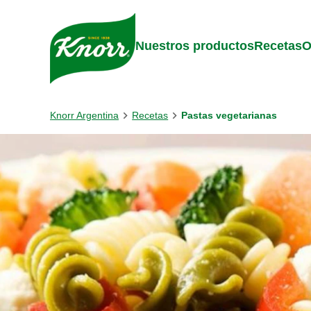
Skip to:
Main content
Footer
Nuestros productos
Recetas
O
Knorr Argentina
Recetas
Pastas vegetarianas