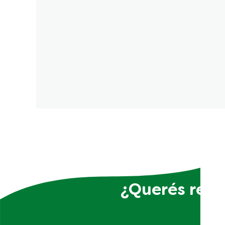
¿Querés recib