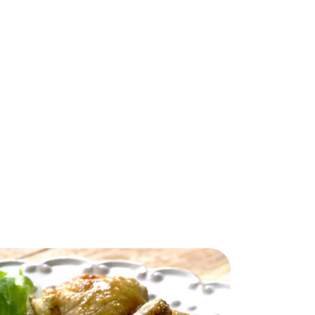
ips y noticias
.