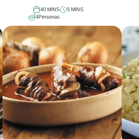
recipe
40 MINS
5 MINS
4
Personas