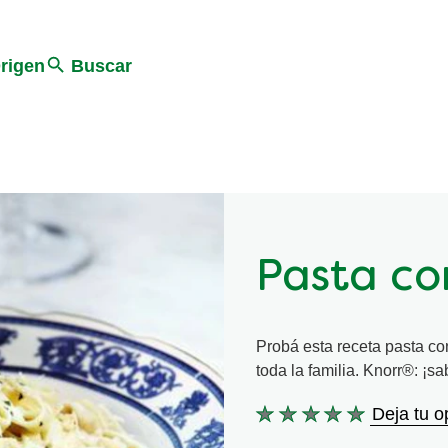
Search
rigen
Buscar
Pasta co
Probá esta receta pasta co
toda la familia. Knorr®: ¡sa
Deja tu o
No
se