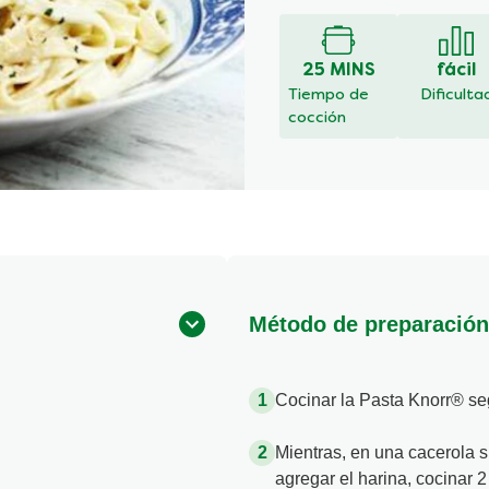
han
enviado
calificaciones
25 MINS
fácil
para
Tiempo de
Dificulta
este
cocción
recipe
Método de preparación
Cocinar la Pasta Knorr® se
Mientras, en una cacerola su
agregar el harina, cocinar 2