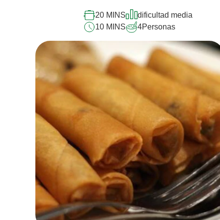
recipe
20 MINS
dificultad media
10 MINS
4
Personas