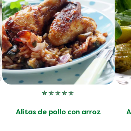
No
se
han
p
Alitas de pollo con arroz
A
enviado
calificaciones
para
este