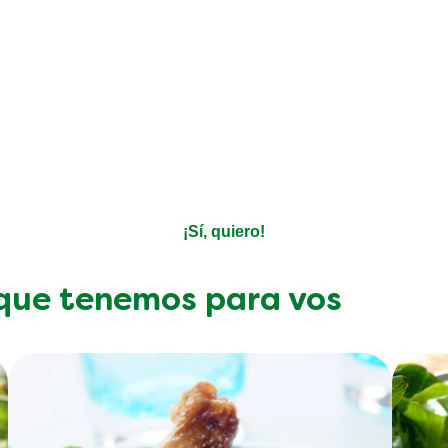
ir recetas personalizadas, t
sobre productos?
Decinos qué te gusta y nosotros nos encargamos del resto
¡Sí, quiero!
 que tenemos para vos