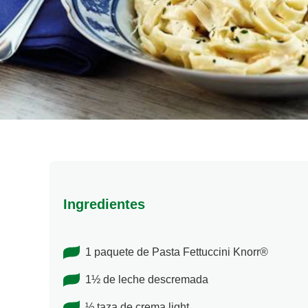
Ingredientes
1 paquete de Pasta Fettuccini Knorr®
1½ de leche descremada
½ taza de crema light