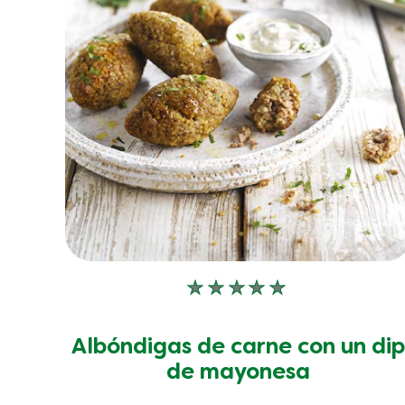
No
se
han
Albóndigas de carne con un di
enviado
calificaciones
de mayonesa
para
este