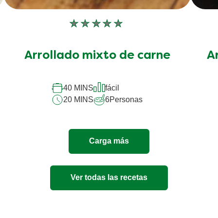
No
se
han
Arrollado mixto de carne
A
enviado
calificaciones
para
este
40 MINS
fácil
recipe
20 MINS
6
Personas
Carga más
Ver todas las recetas