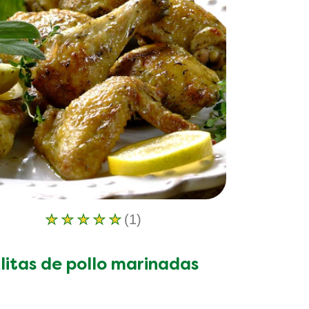
(1)
La
calificación
promedio
litas de pollo marinadas
de
este
Alitas
de