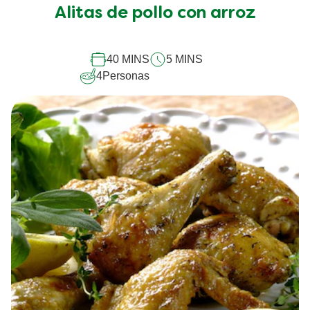
han
Alitas de pollo con arroz
enviado
calificaciones
para
este
40 MINS
5 MINS
recipe
4
Personas