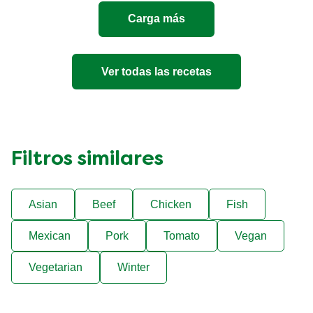
es
Carga más
5.0
de
5
de
Ver todas las recetas
1
calificaciones.
Filtros similares
Asian
Beef
Chicken
Fish
Mexican
Pork
Tomato
Vegan
Vegetarian
Winter