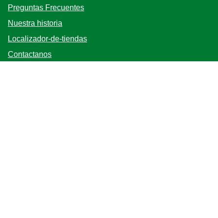
Preguntas Frecuentes
Nuestra historia
Localizador-de-tiendas
Contactanos
Mapa del sitio
Bases y Condiciones
Síganos
Registrarse
Ubicación