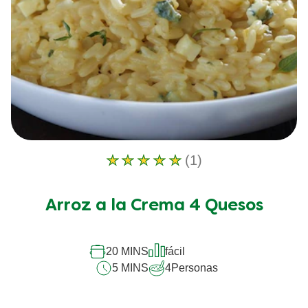
(1)
La
calificación
promedio
Arroz a la Crema 4 Quesos
de
este
Arroz
a
20 MINS
fácil
la
5 MINS
4
Personas
Crema
4
Quesos