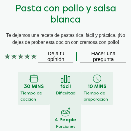
Pasta con pollo y salsa
blanca
Te dejamos una receta de pastas rica, fácil y práctica. ¡No
dejes de probar esta opción con cremosa con pollo!
Deja tu
Hacer una
No
opinión
pregunta
se
han
enviado
calificaciones
30 MINS
fácil
10 MINS
para
este
Tiempo de
Dificultad
Tiempo de
recipe
cocción
preparación
4 People
Porciones