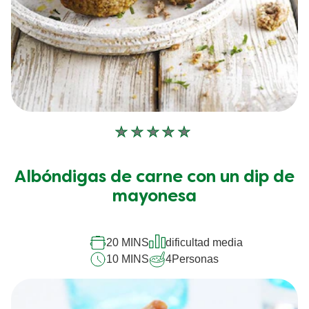
No
se
han
Albóndigas de carne con un dip de
enviado
calificaciones
mayonesa
para
este
recipe
20 MINS
dificultad media
10 MINS
4
Personas