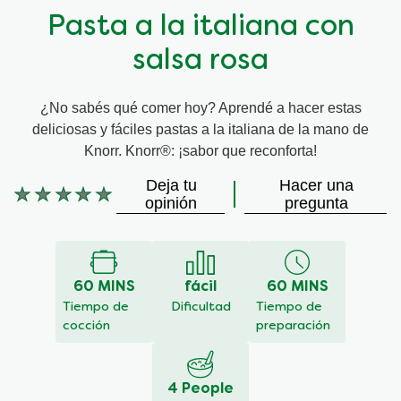
Pasta a la italiana con
salsa rosa
¿No sabés qué comer hoy? Aprendé a hacer estas
deliciosas y fáciles pastas a la italiana de la mano de
Knorr. Knorr®: ¡sabor que reconforta!
Deja tu
Hacer una
No
opinión
pregunta
se
han
enviado
calificaciones
60 MINS
fácil
60 MINS
para
este
Tiempo de
Dificultad
Tiempo de
recipe
cocción
preparación
4 People