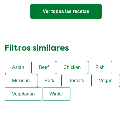
5
de
Ver todas las recetas
1
calificaciones.
Filtros similares
Asian
Beef
Chicken
Fish
Mexican
Pork
Tomato
Vegan
Vegetarian
Winter