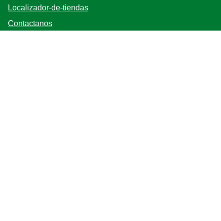
Localizador-de-tiendas
Contactanos
Mapa del sitio
Bases y Condiciones
Síganos
Registrarse
Ubicación
Argentina
Cambiar locación