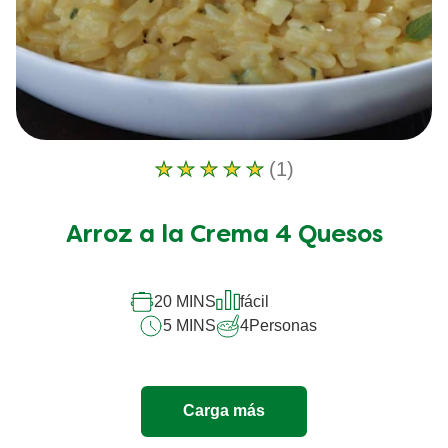
(1)
La
calificación
promedio
Arroz a la Crema 4 Quesos
de
este
Arroz
a
20 MINS
fácil
la
5 MINS
4
Personas
Crema
4
Quesos
es
Carga más
5.0
de