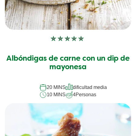
No
se
han
Albóndigas de carne con un dip de
enviado
calificaciones
mayonesa
para
este
recipe
20 MINS
dificultad media
10 MINS
4
Personas