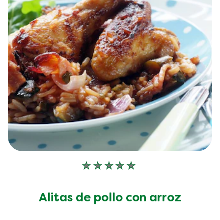
No
se
han
Alitas de pollo con arroz
enviado
calificaciones
para