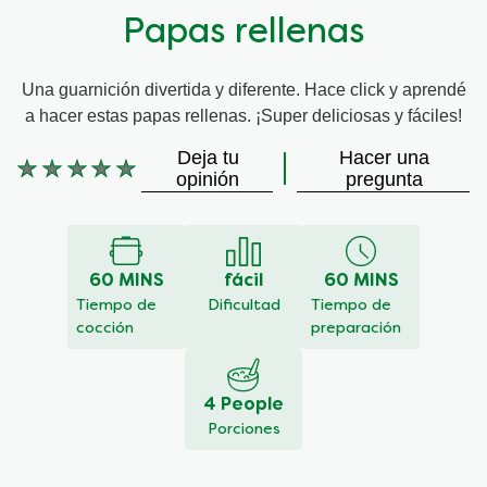
Papas rellenas
Una guarnición divertida y diferente. Hace click y aprendé
a hacer estas papas rellenas. ¡Super deliciosas y fáciles!
Deja tu
Hacer una
No
opinión
pregunta
se
han
enviado
calificaciones
60 MINS
fácil
60 MINS
para
este
Tiempo de
Dificultad
Tiempo de
recipe
cocción
preparación
4 People
Porciones