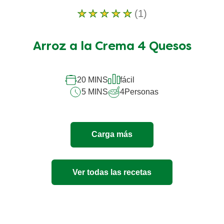
(1)
La
calificación
promedio
Arroz a la Crema 4 Quesos
de
este
Arroz
a
20 MINS
fácil
la
5 MINS
4
Personas
Crema
4
Quesos
es
Carga más
5.0
de
5
de
Ver todas las recetas
1
calificaciones.