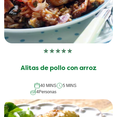
No
se
han
Alitas de pollo con arroz
enviado
calificaciones
para
este
40 MINS
5 MINS
recipe
4
Personas