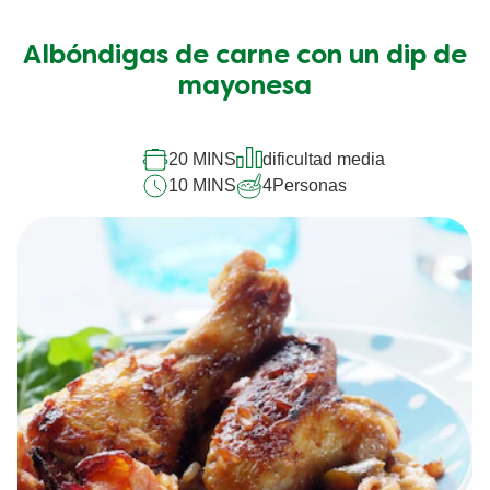
se
han
Albóndigas de carne con un dip de
enviado
calificaciones
mayonesa
para
este
recipe
20 MINS
dificultad media
10 MINS
4
Personas