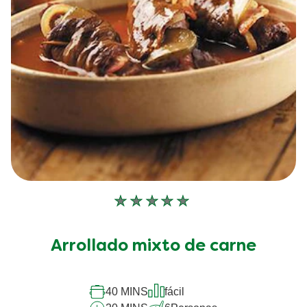
No
se
han
Arrollado mixto de carne
enviado
calificaciones
para
este
40 MINS
fácil
recipe