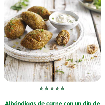
No
se
han
Albóndigas de carne con un dip de
enviado