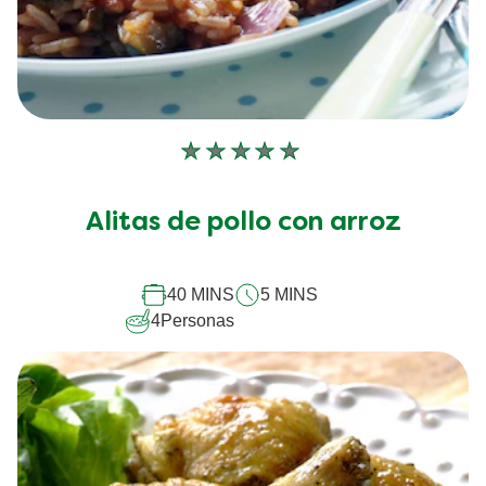
No
se
han
Alitas de pollo con arroz
enviado
calificaciones
para
este
40 MINS
5 MINS
recipe
4
Personas