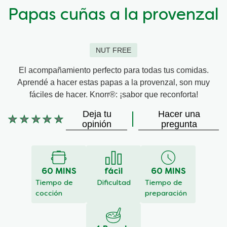
Papas cuñas a la provenzal
NUT FREE
El acompañamiento perfecto para todas tus comidas.
Aprendé a hacer estas papas a la provenzal, son muy
fáciles de hacer. Knorr®: ¡sabor que reconforta!
Deja tu
Hacer una
No
opinión
pregunta
se
han
enviado
calificaciones
60 MINS
fácil
60 MINS
para
este
Tiempo de
Dificultad
Tiempo de
recipe
cocción
preparación