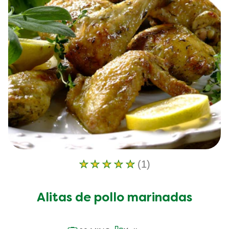
(1)
La
calificación
promedio
Alitas de pollo marinadas
de
este
Alitas