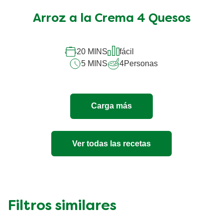
promedio
Arroz a la Crema 4 Quesos
de
este
Arroz
a
20 MINS
fácil
la
5 MINS
4
Personas
Crema
4
Quesos
es
Carga más
5.0
de
5
de
Ver todas las recetas
1
calificaciones.
Filtros similares