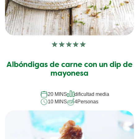
No
se
han
Albóndigas de carne con un dip de
enviado
calificaciones
mayonesa
para
este
recipe
20 MINS
dificultad media
10 MINS
4
Personas