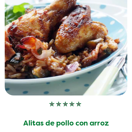
No
se
han
Alitas de pollo con arroz
enviado
calificaciones