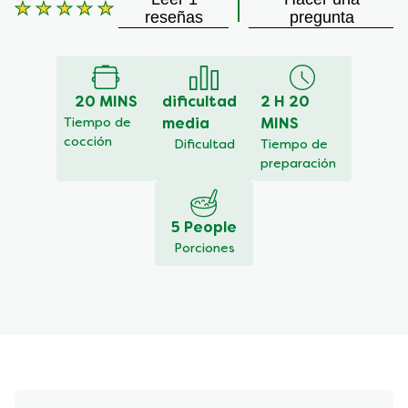
La
reseñas
pregunta
calificación
promedio
de
este
20 MINS
dificultad
2 H 20
es
5.0
Tiempo de
media
MINS
de
cocción
Dificultad
Tiempo de
5
preparación
de
1
calificaciones.
5 People
Porciones