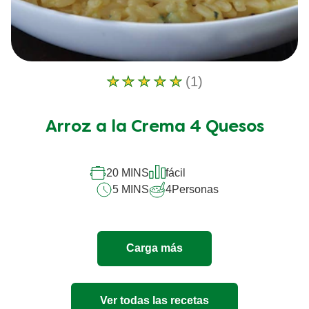
(1)
La
calificación
promedio
Arroz a la Crema 4 Quesos
de
este
Arroz
a
20 MINS
fácil
la
5 MINS
4
Personas
Crema
4
Quesos
es
Carga más
5.0
de
5
de
Ver todas las recetas
1