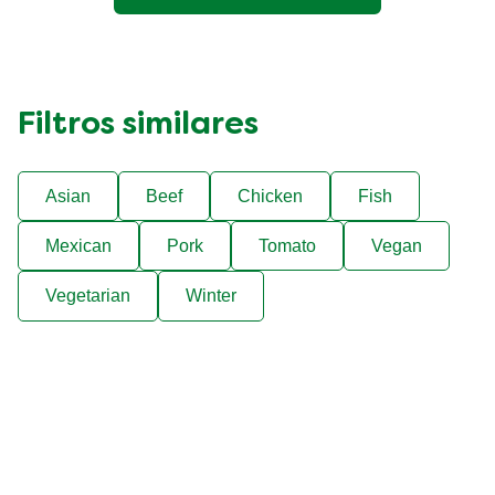
calificaciones.
Filtros similares
Asian
Beef
Chicken
Fish
Mexican
Pork
Tomato
Vegan
Vegetarian
Winter