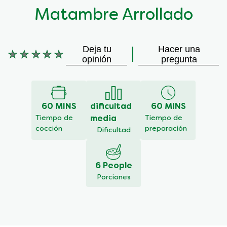
Matambre Arrollado
Deja tu
Hacer una
No
opinión
pregunta
se
han
enviado
calificaciones
60 MINS
dificultad
60 MINS
para
este
Tiempo de
media
Tiempo de
recipe
cocción
preparación
Dificultad
6 People
Porciones