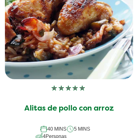
No
se
han
Alitas de pollo con arroz
enviado
calificaciones
para
este
40 MINS
5 MINS
recipe
4
Personas