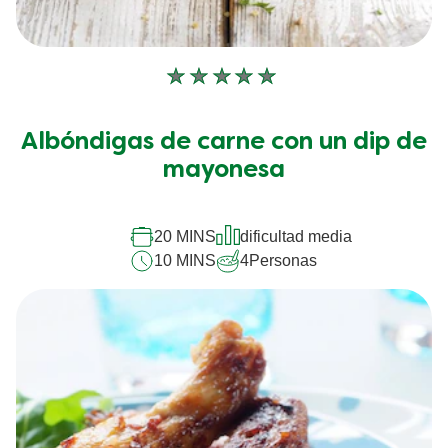
No
se
han
Albóndigas de carne con un dip de
enviado
calificaciones
mayonesa
para
este
recipe
20 MINS
dificultad media
10 MINS
4
Personas