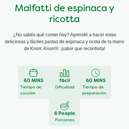
Malfatti de espinaca y
ricotta
¿No sabés qué comer hoy? Aprendé a hacer estas
deliciosas y fáciles pastas de espinaca y ricota de la mano
de Knorr. Knorr®: ¡sabor que reconforta!
Deja tu
Hacer una
No
opinión
pregunta
se
han
enviado
calificaciones
60 MINS
fácil
60 MINS
para
este
Tiempo de
Dificultad
Tiempo de
recipe
cocción
preparación
6 People