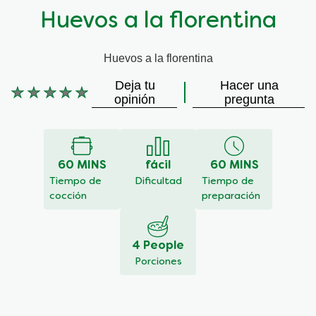
Huevos a la florentina
Huevos a la florentina
Deja tu
Hacer una
No
opinión
pregunta
se
han
enviado
calificaciones
60 MINS
fácil
60 MINS
para
este
Tiempo de
Dificultad
Tiempo de
recipe
cocción
preparación
4 People
Porciones