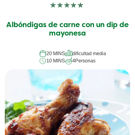
No
se
han
Albóndigas de carne con un dip de
enviado
calificaciones
mayonesa
para
este
recipe
20 MINS
dificultad media
10 MINS
4
Personas