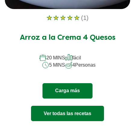
(1)
La
calificación
promedio
Arroz a la Crema 4 Quesos
de
este
Arroz
a
20 MINS
fácil
la
5 MINS
4
Personas
Crema
4
Quesos
es
Carga más
5.0
de
5
de
Ver todas las recetas
1
calificaciones.