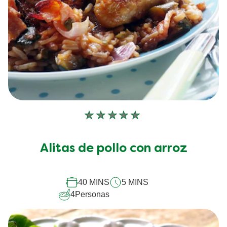
No
se
han
Alitas de pollo con arroz
enviado
calificaciones
para
este
40 MINS
5 MINS
recipe
4
Personas