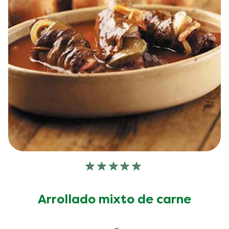
No
se
han
Arrollado mixto de carne
enviado
calificaciones
para