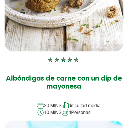
No
se
han
Albóndigas de carne con un dip de
enviado
calificaciones
mayonesa
para
este
recipe
20 MINS
dificultad media
10 MINS
4
Personas