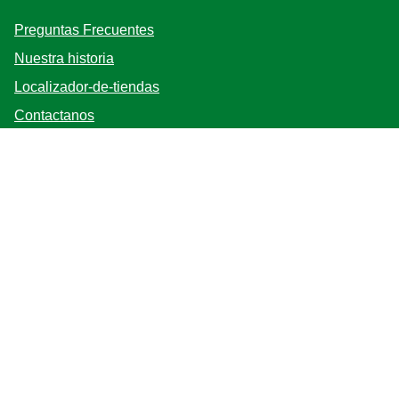
Preguntas Frecuentes
Nuestra historia
Localizador-de-tiendas
Contactanos
Mapa del sitio
Bases y Condiciones
Síganos
Registrarse
Ubicación