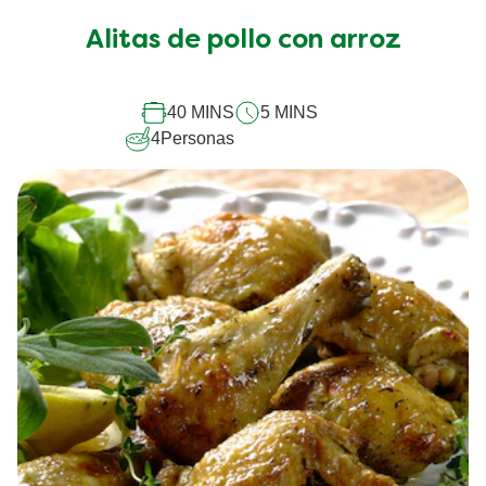
han
Alitas de pollo con arroz
enviado
calificaciones
para
este
40 MINS
5 MINS
recipe
4
Personas