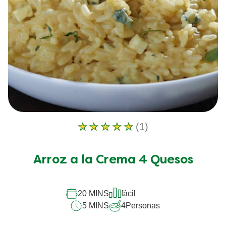
(1)
La
calificación
promedio
Arroz a la Crema 4 Quesos
de
este
Arroz
a
20 MINS
fácil
la
5 MINS
4
Personas
Crema
4