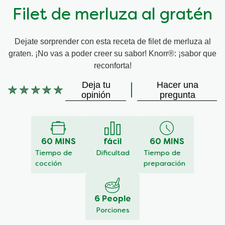
Filet de merluza al gratén
Dejate sorprender con esta receta de filet de merluza al
graten. ¡No vas a poder creer su sabor! Knorr®: ¡sabor que
reconforta!
Deja tu
Hacer una
No
opinión
pregunta
se
han
enviado
calificaciones
60 MINS
fácil
60 MINS
para
este
Tiempo de
Dificultad
Tiempo de
recipe
cocción
preparación
6 People
Porciones