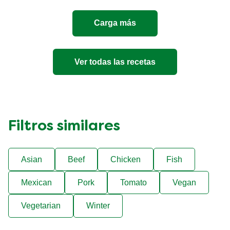
Quesos
es
Carga más
5.0
de
5
de
Ver todas las recetas
1
calificaciones.
Filtros similares
Asian
Beef
Chicken
Fish
Mexican
Pork
Tomato
Vegan
Vegetarian
Winter