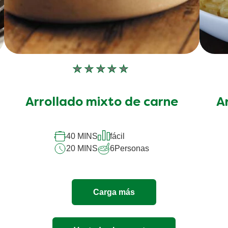
No
se
han
Arrollado mixto de carne
A
enviado
calificaciones
para
este
40 MINS
fácil
recipe
20 MINS
6
Personas
Carga más