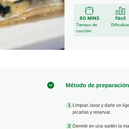
han
enviado
calificaciones
60 MINS
fácil
para
Tiempo de
Dificulta
este
cocción
recipe
Método de preparación
Limpiar, lavar y darle un lig
picarlas y reservar.
Derretir en una sartén la m