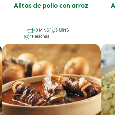
han
p
Alitas de pollo con arroz
A
enviado
calificaciones
para
este
recipe
40 MINS
5 MINS
4
Personas