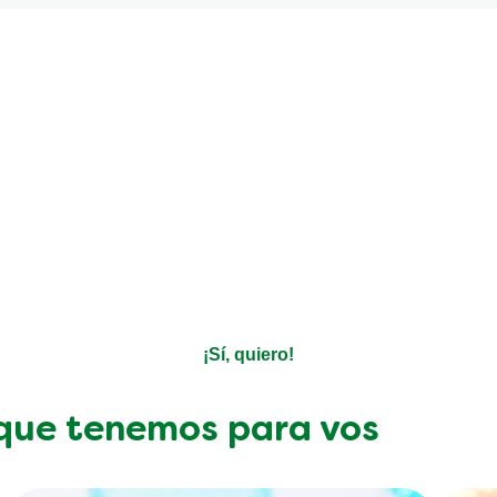
ir recetas personalizadas, t
sobre productos?
Decinos qué te gusta y nosotros nos encargamos del resto
¡Sí, quiero!
 que tenemos para vos