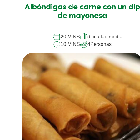
han
Albóndigas de carne con un di
enviado
calificaciones
de mayonesa
para
este
recipe
20 MINS
dificultad media
10 MINS
4
Personas