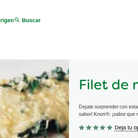
Search
rigen
Buscar
Filet de
Dejate sorprender con esta 
sabor! Knorr®: ¡sabor que r
Deja tu o
No
se