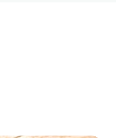
ips y noticias
.