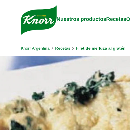
Skip to:
Main content
Footer
Nuestros productos
Recetas
O
Knorr Argentina
Recetas
Filet de merluza al gratén