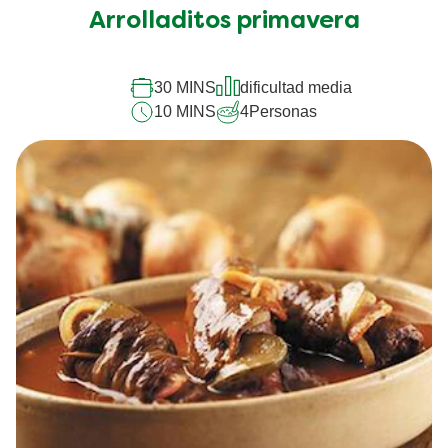
han
Arrolladitos primavera
enviado
calificaciones
para
este
30 MINS
dificultad media
recipe
10 MINS
4
Personas