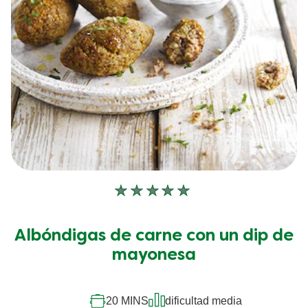
No
se
han
Albóndigas de carne con un dip de
enviado
calificaciones
mayonesa
para
este
recipe
20 MINS
dificultad media