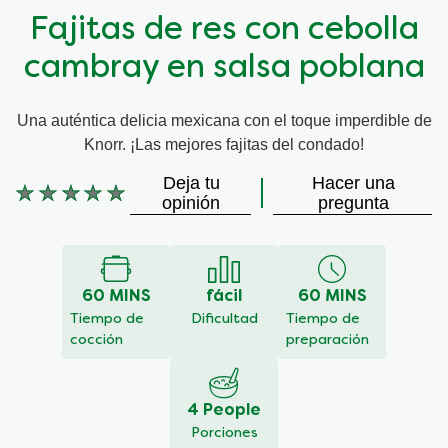
Fajitas de res con cebolla
cambray en salsa poblana
Una auténtica delicia mexicana con el toque imperdible de
Knorr. ¡Las mejores fajitas del condado!
Deja tu
Hacer una
No
opinión
pregunta
se
han
enviado
calificaciones
60 MINS
fácil
60 MINS
para
este
Tiempo de
Dificultad
Tiempo de
recipe
cocción
preparación
4 People
Porciones