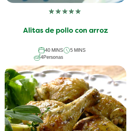
No
se
han
Alitas de pollo con arroz
enviado
calificaciones
para
este
40 MINS
5 MINS
recipe
4
Personas