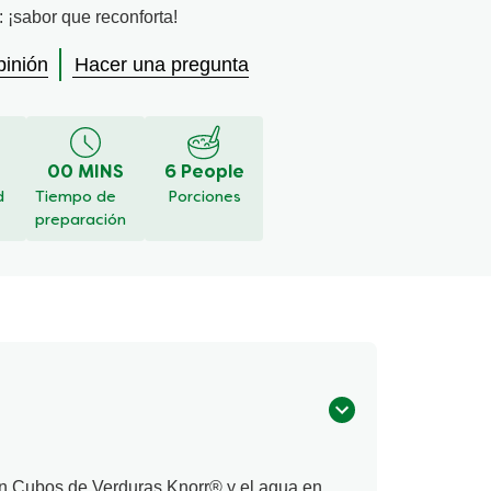
: ¡sabor que reconforta!
pinión
Hacer una pregunta
00 MINS
6 People
d
Tiempo de
Porciones
preparación
 en Cubos de Verduras Knorr® y el agua en