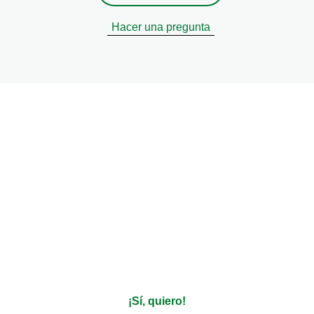
Hacer una pregunta
ir recetas personalizadas, t
sobre productos?
Decinos qué te gusta y nosotros nos encargamos del resto
¡Sí, quiero!