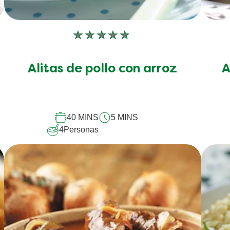
No
se
han
p
Alitas de pollo con arroz
A
enviado
calificaciones
para
este
recipe
40 MINS
5 MINS
4
Personas