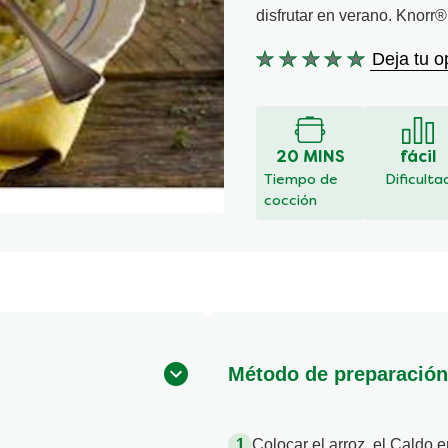
disfrutar en verano. Knorr®
Deja tu o
No
se
han
enviado
calificaciones
20 MINS
fácil
para
Tiempo de
Dificulta
este
cocción
recipe
Método de preparación
Colocar el arroz, el Caldo