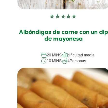
No
se
han
Albóndigas de carne con un di
enviado
calificaciones
de mayonesa
para
este
recipe
20 MINS
dificultad media
10 MINS
4
Personas