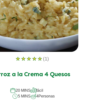
(1)
La
calificación
promedio
rroz a la Crema 4 Quesos
de
este
Arroz
a
20 MINS
fácil
la
5 MINS
4
Personas
Crema
4