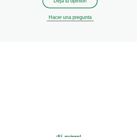
Deja tu opinión
Hacer una pregunta
ir recetas personalizadas, t
sobre productos?
Decinos qué te gusta y nosotros nos encargamos del resto
¡Sí, quiero!