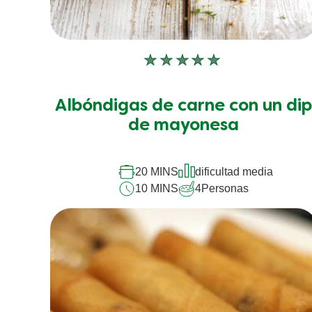
No
se
han
Albóndigas de carne con un di
enviado
calificaciones
de mayonesa
para
este
recipe
20 MINS
dificultad media
10 MINS
4
Personas