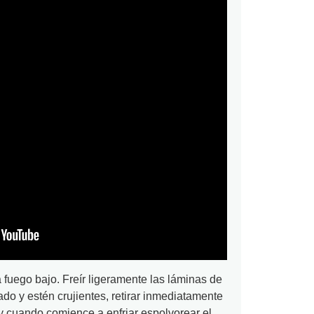
a fuego bajo. Freír ligeramente las láminas de
do y estén crujientes, retirar inmediatamente
 y cuando comience a enfriar espolvorear el