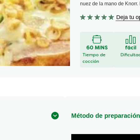
nuez de la mano de Knorr. 
Deja tu o
No
se
han
enviado
calificaciones
60 MINS
fácil
para
Tiempo de
Dificulta
este
cocción
recipe
Método de preparación