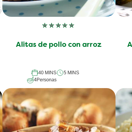
No
se
han
p
Alitas de pollo con arroz
A
enviado
calificaciones
para
este
recipe
40 MINS
5 MINS
4
Personas