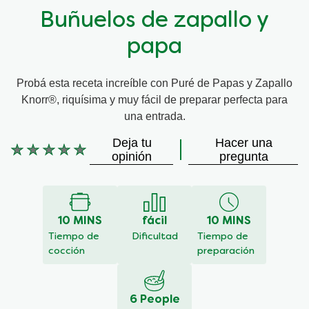
Buñuelos de zapallo y
papa
Probá esta receta increíble con Puré de Papas y Zapallo
Knorr®, riquísima y muy fácil de preparar perfecta para
una entrada.
Deja tu
Hacer una
No
opinión
pregunta
se
han
enviado
calificaciones
10 MINS
fácil
10 MINS
para
este
Tiempo de
Dificultad
Tiempo de
recipe
cocción
preparación
6 People