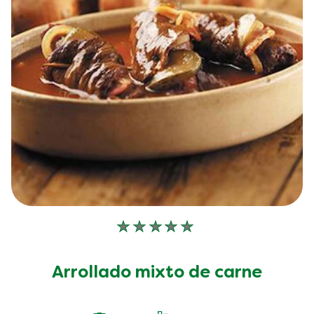
No
se
han
Arrollado mixto de carne
enviado
calificaciones
para