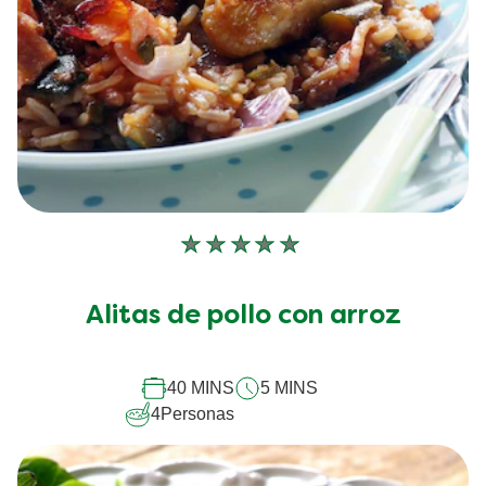
No
se
han
Alitas de pollo con arroz
enviado
calificaciones
para
este
40 MINS
5 MINS
recipe
4
Personas