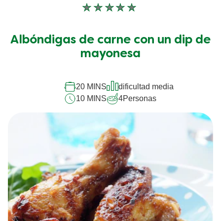
No
se
han
Albóndigas de carne con un dip de
enviado
calificaciones
mayonesa
para
este
recipe
20 MINS
dificultad media
10 MINS
4
Personas