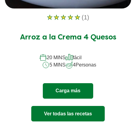
(1)
La
calificación
promedio
Arroz a la Crema 4 Quesos
de
este
Arroz
a
20 MINS
fácil
la
5 MINS
4
Personas
Crema
4
Quesos
es
Carga más
5.0
de
5
de
Ver todas las recetas
1
calificaciones.