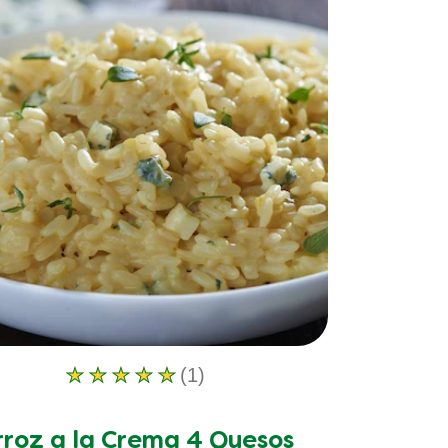
de
1
calificaciones.
(1)
La
calificación
promedio
rroz a la Crema 4 Quesos
de