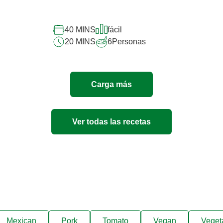
calificaciones
para
este
40 MINS
fácil
recipe
20 MINS
6
Personas
Carga más
Ver todas las recetas
Mexican
Pork
Tomato
Vegan
Veget