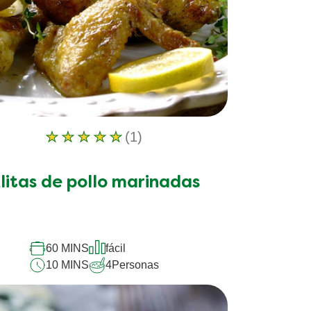
(1)
La
calificación
promedio
litas de pollo marinadas
de
este
Alitas
de
pollo
60 MINS
fácil
marinadas
10 MINS
4
Personas
es
5.0
de
5