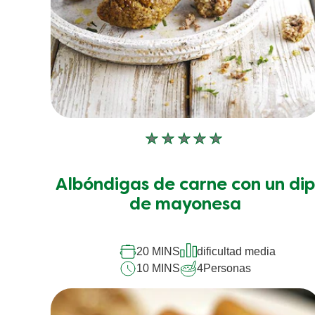
No
se
han
Albóndigas de carne con un di
enviado
calificaciones
de mayonesa
para
este
recipe
20 MINS
dificultad media
10 MINS
4
Personas