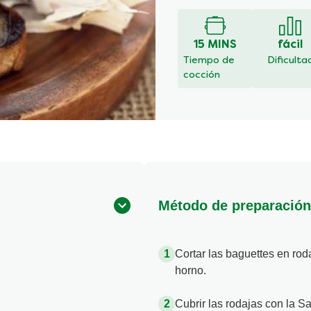
han
enviado
calificaciones
15 MINS
fácil
para
Tiempo de
Dificulta
este
cocción
recipe
Método de preparación
Cortar las baguettes en rod
horno.
Cubrir las rodajas con la Sa