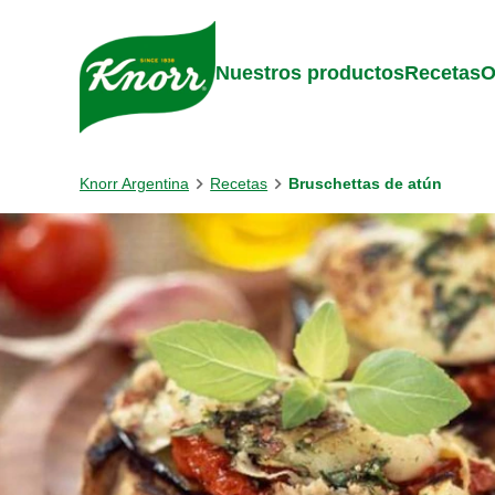
Skip to:
Main content
Footer
Nuestros productos
Recetas
O
Knorr Argentina
Recetas
Bruschettas de atún