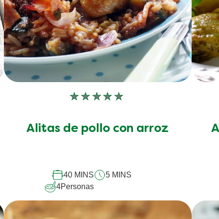
No
se
han
p
Alitas de pollo con arroz
A
enviado
calificaciones
para
este
recipe
40 MINS
5 MINS
4
Personas