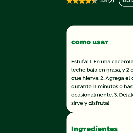
4.5
(2)
Escri
Lea
2
reseñas.
Enlace
en
la
misma
página.
como usar
Estufa: 1. En una cacerol
leche baja en grasa, y 2
que hierva. 2. Agrega el
durante 11 minutos o has
ocasionalmente. 3. Déjal
sirve y disfruta!
Ingredientes