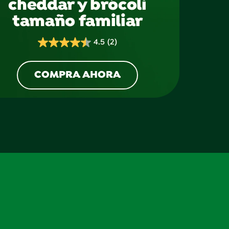
cheddar y brócoli
tamaño familiar
4.5
(2)
4.5
de
5
COMPRA AHORA
estrellas.
2
reseñas