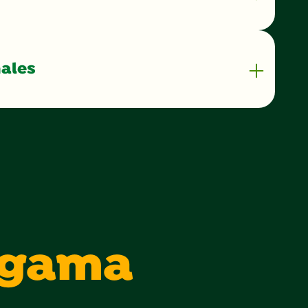
nales
 gama