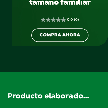
tamaño familiar
0.0
(0)
0.0
de
5
COMPRA AHORA
estrellas.
Producto elaborado...