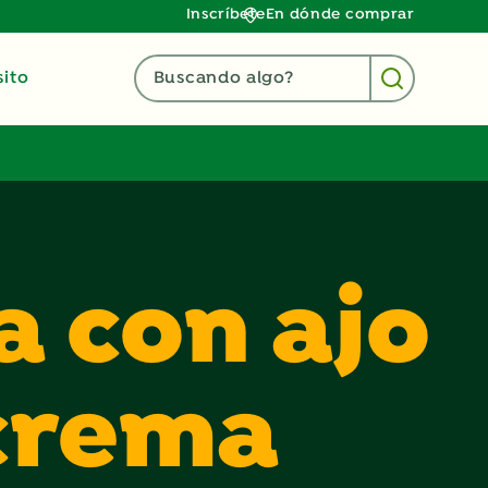
Inscríbete
En dónde comprar
ito
Buscando algo?
a con ajo
 crema