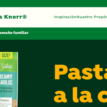
s Knorr®
Inspiración
Nuestro Propós
tamaño familiar
Past
a la