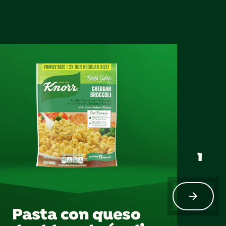
Arr
man
Pasta con queso