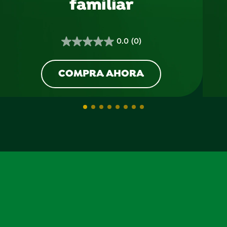
familiar
0.0
(0)
0.0
de
5
COMPRA AHORA
estrellas.