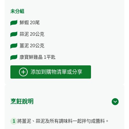
未分組
鮮蝦 20尾
蒜泥 20公克
薑泥 20公克
康寶鮮雞晶 1平匙
烹飪說明
將薑泥、蒜泥及所有調味料一起拌勻成醬料。