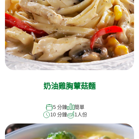
奶油雞胸蕈菇麵
5 分鐘
簡單
10 分鐘
1
人份