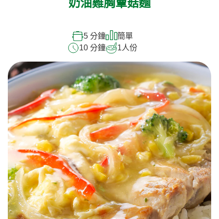
奶油雞胸蕈菇麵
5 分鐘
簡單
10 分鐘
1
人份