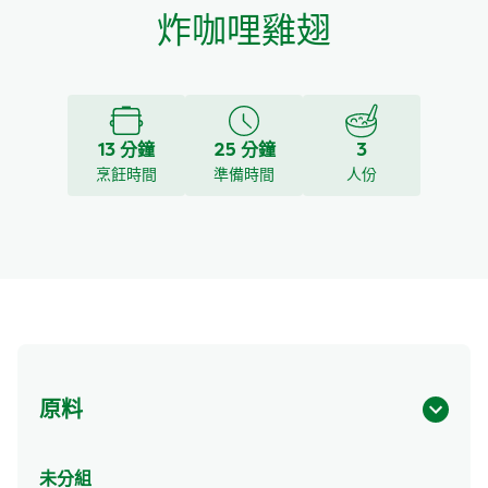
炸咖哩雞翅
13 分鐘
25 分鐘
3
烹飪時間
準備時間
人份
原料
未分組