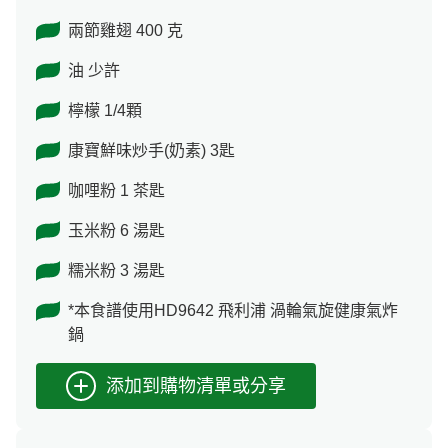
兩節雞翅 400 克
油 少許
檸檬 1/4顆
康寶鮮味炒手(奶素) 3匙
咖哩粉 1 茶匙
玉米粉 6 湯匙
糯米粉 3 湯匙
*本食譜使用HD9642 飛利浦 渦輪氣旋健康氣炸
鍋