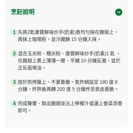
烹飪說明
先將2匙康寶鮮味炒手(奶素)香均勻抹在雞翅上，
再抹上咖哩粉，並冷藏醃 15 分鐘入味。
混合玉米粉、糯米粉、康寶鮮味炒手(奶素)1 匙 ，
在雞翅上裹上薄薄一層、平鋪 10 分鐘反潮，並於
正反面噴油。
放於煎烤盤上，不要重疊。氣炸鍋設定 180 度 8
分鐘，炸熟後再轉 200 度 5 分鐘炸至表皮香脆。
完成聲響，取出雞翅並沾上檸檬汁或灑上香菜添香
即可。