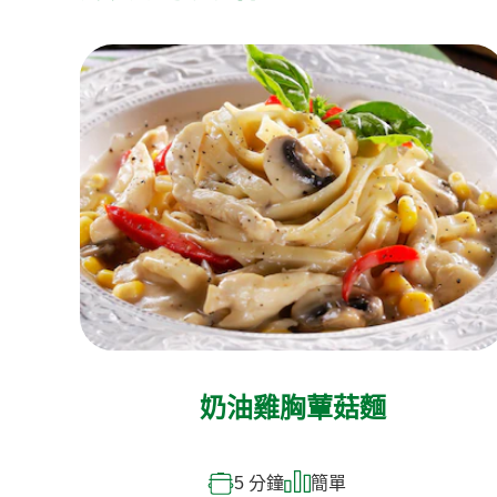
奶油雞胸蕈菇麵
5 分鐘
簡單