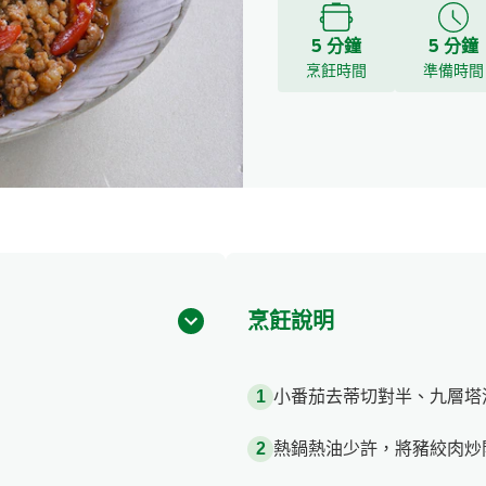
5 分鐘
5 分鐘
烹飪時間
準備時間
烹飪說明
小番茄去蒂切對半、九層塔
熱鍋熱油少許，將豬絞肉炒