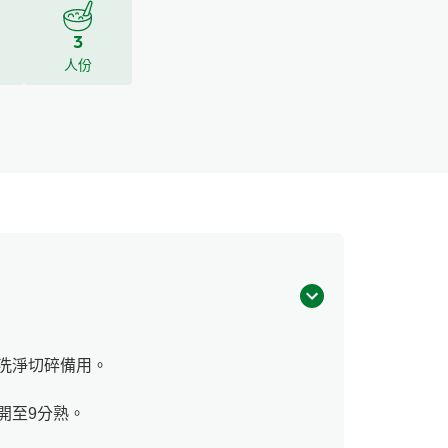
3
人份
洗淨切碎備用。
開至9分熟。