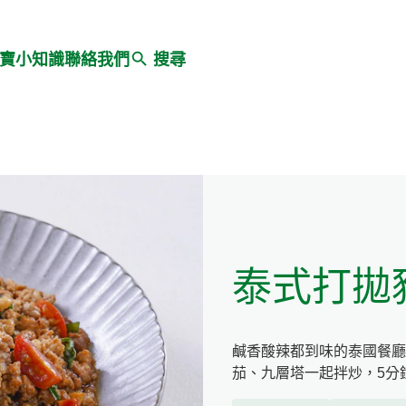
Search
寶小知識
聯絡我們
搜尋
泰式打拋
鹹香酸辣都到味的泰國餐廳
茄、九層塔一起拌炒，5分