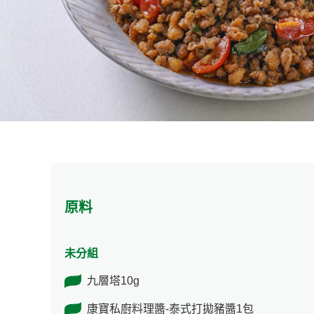
原料
未分組
九層塔10g
康寶私廚料理醬-泰式打拋豬醬1包