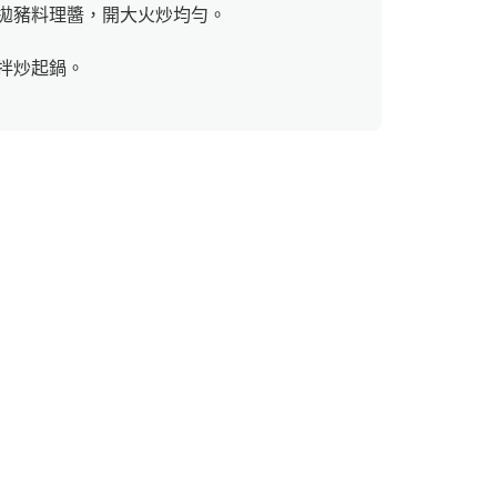
拋豬料理醬，開大火炒均勻。
拌炒起鍋。