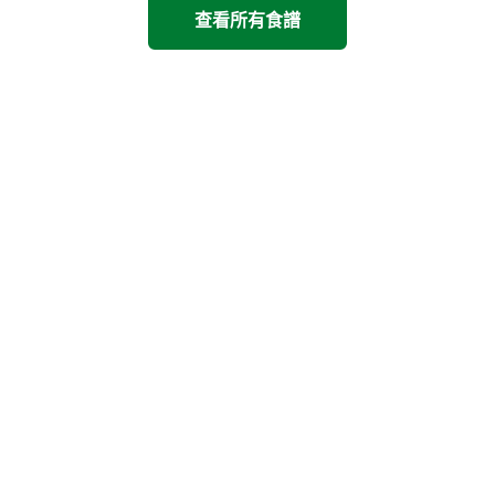
查看所有食譜
看看其他康寶產品
上一步
下一步