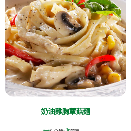
奶油雞胸蕈菇麵