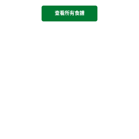
查看所有食譜
看看其他康寶產品
上一步
下一步