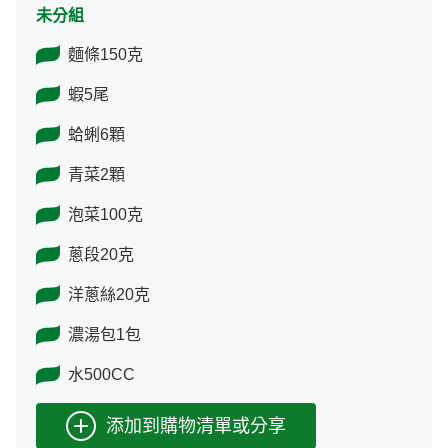
未分組
麵條150克
蝦5尾
蛤蜊6顆
青菜2顆
泡菜100克
蔥段20克
洋蔥絲20克
濃湯包1包
水500CC