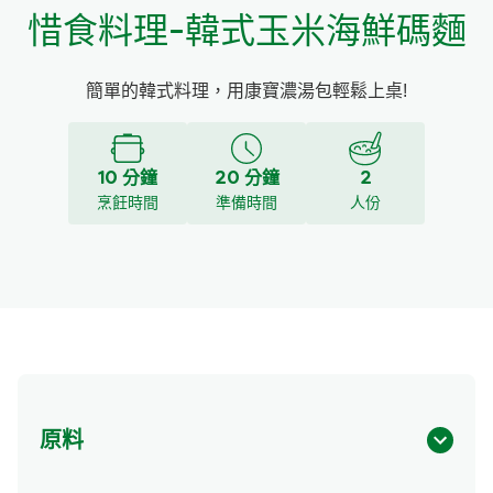
惜食料理-韓式玉米海鮮碼麵
簡單的韓式料理，用康寶濃湯包輕鬆上桌!
10 分鐘
20 分鐘
2
烹飪時間
準備時間
人份
原料