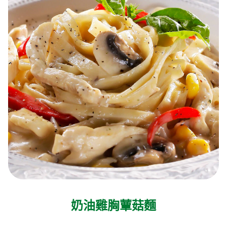
奶油雞胸蕈菇麵