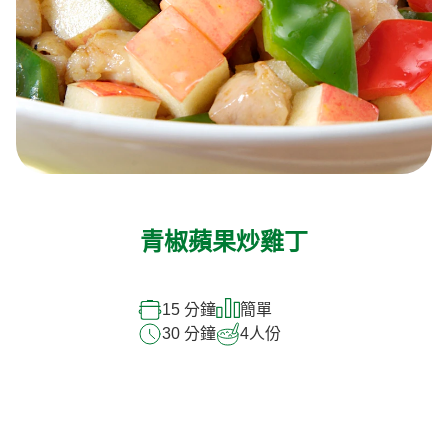
青椒蘋果炒雞丁
15 分鐘
簡單
30 分鐘
4
人份