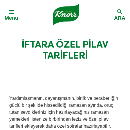
Skip to:
Menu
ARA
Geri Dön
Geri Dön
İFTARA ÖZEL PİLAV
Tüm Ürünlerimiz
Tüm Tariflerimiz
TARİFLERİ
Knorr Kurutulmuş Hazır Çorbalar
Ramazan Ayına Özel İftar Tarifleri
Knorr Baharatlar
Pilav Tarifleri
Yardımlaşmanın, dayanışmanın, birlik ve beraberliğin
güçlü bir şekilde hissedildiği ramazan ayında, oruç
Knorr Yemek Harçları
Et Yemekleri Tarifleri
tutan sevdikleriniz için hazırlayacağınız ramazan
yemekleri listenize birbirinden leziz ve özel pilav
Knorr Çeşniler
Tavuk Yemekleri Tarifleri
tarifleri ekleyerek daha özel sofralar hazırlayabilir,