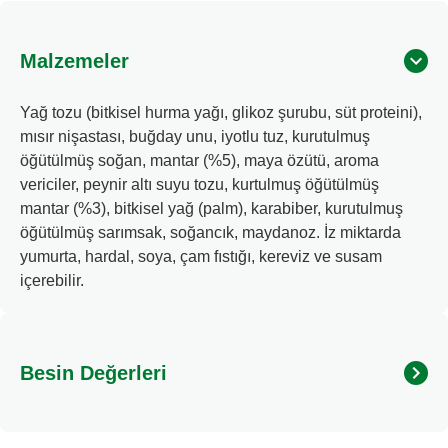
Malzemeler
Yağ tozu (bitkisel hurma yağı, glikoz şurubu, süt proteini),
mısır nişastası, buğday unu, iyotlu tuz, kurutulmuş
öğütülmüş soğan, mantar (%5), maya özütü, aroma
vericiler, peynir altı suyu tozu, kurtulmuş öğütülmüş
mantar (%3), bitkisel yağ (palm), karabiber, kurutulmuş
öğütülmüş sarımsak, soğancık, maydanoz. İz miktarda
yumurta, hardal, soya, çam fıstığı, kereviz ve susam
içerebilir.
Besin Değerleri