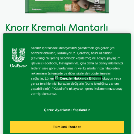
Knorr İçinde İyilik Var Serisi
Balık Yemekleri Tarifleri
Knorr Kremalı Mantarlı
Knorr Çiğ Köfte
Sebze Yemekleri Tarifleri
Makarna Sosu
Knorr Çabuk
Makarna Tarifleri
Sitemiz içerisindeki deneyiminizi iyileştirmek için çerez (ve
benzeri teknikleri) kullanıyoruz. Çerezler, belirli özellikleri
Knorr Kremalı Mantarlı Makarna Sosu, dilediğiniz her an
(çevrimiçi "alışveriş sepetinizi" kaydetme) ve sosyal paylaşım
leziz makarnalar yapabilmeniz için iyi bir seçimdir. Knorr
Knorr Lezzetli ve Pratik Soslar
işlevini (Facebook, Instagram vb. için) daha iyi deneyimlemenizi,
iletilerin size göre uyarlanmasını ve ilgi alanlarınıza hitap eden
şeflerinin itinayla seçtiği mantarların yoğun kıvamlı
reklamların (sitemizde ve diğer sitelerde) gösterilmesini
kremayla buluştuğu Knorr Kremalı Mantarlı Makarna Sosu
sağlarlar. Lütfen
Çerezler Hakkında Bildirim
okuyun veya
Knorr Bulyonlar
içindekiler sayesinde makarnanızın her seferinde aynı
çerez tercihlerinizi buradan değiştirin (bunu istediğiniz zaman
yapabilirsiniz). “Kabul et”e tıklayarak, çerez kullanımımıza onay
lezzette olmasını sağlar. Knorr Kremalı Mantarlı Makarna
vermiş olursunuz.
Sosu’nun aroması oldukça zengindir. “Knorr Kremalı
Mantarlı Makarna Sosu nasıl yapılır?” sorusunu merak
Çerez Ayarlarını Yapılandır
edenlerin güvenle tercih edebileceği sos, nefis krema ve
kurutulmuş mantarların harmanlanmasıyla hazırlanır.
İtalyan usulü, lezzetli bir makarna hazırlamanıza yardımcı
Tümünü Reddet