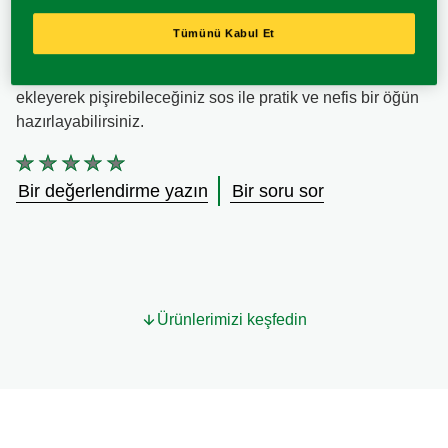
olan Knorr Kremalı Mantarlı Makarna Sosu içerik açısından
öğünlerinizde rahatça kullanabileceğiniz bir sostur. Knorr
Tümünü Kabul Et
Kremalı Mantarlı Makarna Sosu kullanım şekilleri ise
oldukça kolaydır. Haşladığınız makarnaya direkt olarak
ekleyerek pişirebileceğiniz sos ile pratik ve nefis bir öğün
hazırlayabilirsiniz.
Bu
product
Bir değerlendirme yazın
Bir soru sor
için
değerlendirme
gönderilmedi
Ürünlerimizi keşfedin