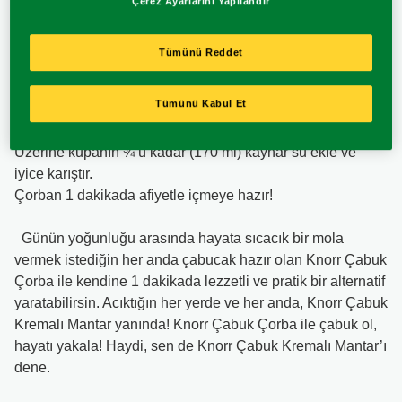
verebilirsin. Efsane Knorr Çabuk Kremalı Mantar lezzetiyle
Çerez Ayarlarını Yapılandır
sıcak bir mola için ihtiyacın olanlar yalnızca biraz sıcak su
ve 1 dakika. Gerisi çok kolay!
Tümünü Reddet
Lezzetli ve pratik Knorr Çabuk Kremalı Mantar tarifini
Tümünü Kabul Et
hazırlamak için şu üç basit adımı izlemen yeterli:
En sevdiğin orta boy kupaya paketin içindekileri dök.
Üzerine kupanın ¾’ü kadar (170 ml) kaynar su ekle ve
iyice karıştır.
Çorban 1 dakikada afiyetle içmeye hazır!
Günün yoğunluğu arasında hayata sıcacık bir mola
vermek istediğin her anda çabucak hazır olan Knorr Çabuk
Çorba ile kendine 1 dakikada lezzetli ve pratik bir alternatif
yaratabilirsin. Acıktığın her yerde ve her anda, Knorr Çabuk
Kremalı Mantar yanında! Knorr Çabuk Çorba ile çabuk ol,
hayatı yakala! Haydi, sen de Knorr Çabuk Kremalı Mantar’ı
dene.