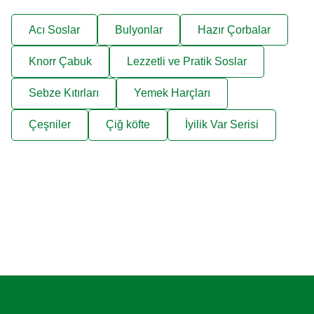
Hala aç mısın?
Acı Soslar
Bulyonlar
Hazır Çorbalar
Knorr Çabuk
Lezzetli ve Pratik Soslar
Sebze Kıtırları
Yemek Harçları
Çeşniler
Çiğ köfte
İyilik Var Serisi
İncelemeler (0)
Sorular