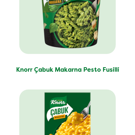
dos quais
0.7 g
açúcares
Proteínas
0.9 g
Knorr Çabuk Makarna Pesto Fusilli