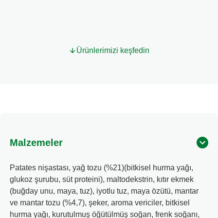
Bu
product
Bir değerlendirme yazın
Bir soru sor
için
değerlendirme
gönderilmedi
Ürünlerimizi keşfedin
Malzemeler
Patates nişastası, yağ tozu (%21)(bitkisel hurma yağı,
glukoz şurubu, süt proteini), maltodekstrin, kıtır ekmek