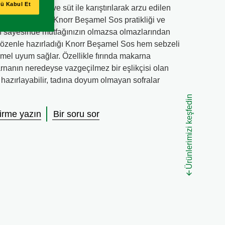
ü Kabul Et
, yalnızca su ve süt ile karıştırılarak arzu edilen
e kullanılabilir. Knorr Beşamel Sos pratikliği ve
dı sayesinde mutfağınızın olmazsa olmazlarından
nin özenle hazırladığı Knorr Beşamel Sos hem sebzeli
mel uyum sağlar. Özellikle fırında makarna
arnanın neredeyse vazgeçilmez bir eşlikçisi olan
hazırlayabilir, tadına doyum olmayan sofralar
Ürünlerimizi keşfedin
irme yazın
Bir soru sor