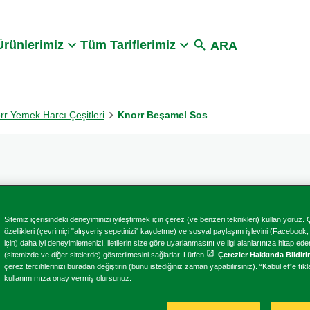
Search
rünlerimiz
Tüm Tariflerimiz
ARA
rr Yemek Harcı Çeşitleri
Knorr Beşamel Sos
Sitemiz içerisindeki deneyiminizi iyileştirmek için çerez (ve benzeri teknikleri) kullanıyoruz. Çe
Knorr Beş
özellikleri (çevrimiçi "alışveriş sepetinizi" kaydetme) ve sosyal paylaşım işlevini (Facebook
için) daha iyi deneyimlemenizi, iletilerin size göre uyarlanmasını ve ilgi alanlarınıza hitap ed
(sitemizde ve diğer sitelerde) gösterilmesini sağlarlar. Lütfen
Çerezler Hakkında Bildir
çerez tercihlerinizi buradan değiştirin (bunu istediğiniz zaman yapabilirsiniz). “Kabul et”e tı
kullanımımıza onay vermiş olursunuz.
Lazanyalarda, makarnalarda ya d
Beşamel Sos, yoğun tadı ve kıva