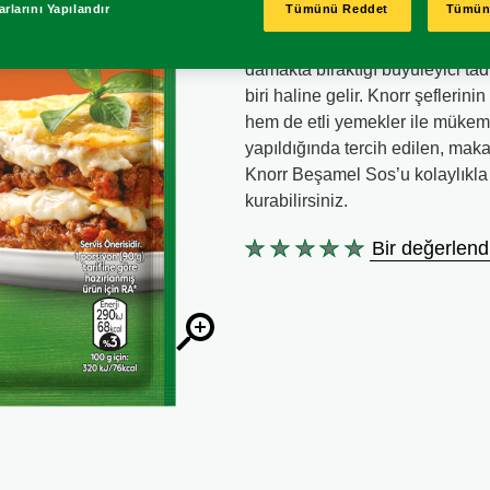
rlarını Yapılandır
Tümünü Reddet
Tümün
yardımcı olur. Knorr Beşamel Sos
yemekte hızlı ve kolay bir şekild
damakta bıraktığı büyüleyici ta
biri haline gelir. Knorr şefleri
hem de etli yemekler ile mükem
yapıldığında tercih edilen, mak
Knorr Beşamel Sos’u kolaylıkla 
kurabilirsiniz.
Bir değerlend
Bu
product
için
değerlendirme
gönderilmedi