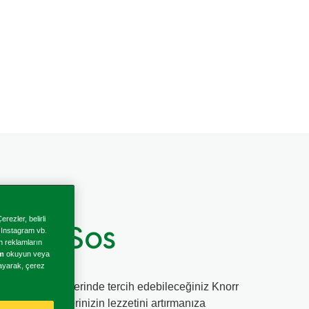
rezler, belirli
amel Sos
, Instagram vb.
en reklamların
im
okuyun veya
klayarak, çerez
a fırın yemeklerinde tercih edebileceğiniz Knorr
mı ile yemeklerinizin lezzetini artırmanıza