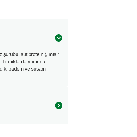
 şurubu, süt proteini), mısır
i. İz miktarda yumurta,
 fındık, badem ve susam