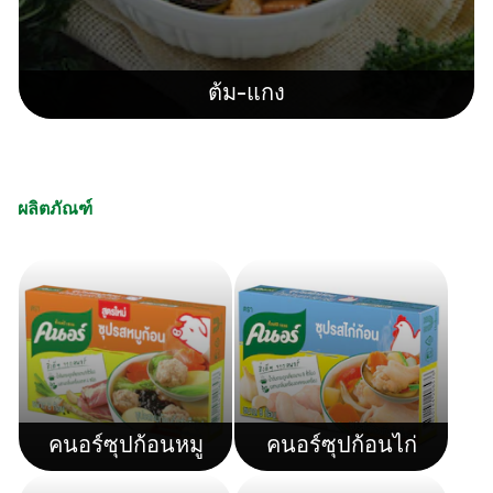
ต้ม-แกง
ผลิตภัณฑ์
คนอร์ซุปก้อนหมู
คนอร์ซุปก้อนไก่