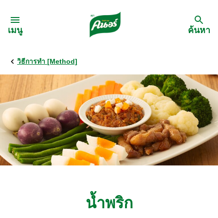
Skip to:
เมนู
ค้นหา
วิธีการทำ [Method]
กลับ
สูตรอาหาร
เมนูอาหารตามวัตถุดิบ
เมนูอาหารตามประเภทการทำ
เมนูสุขภาพ
น้ำพริก
เมนูอาหารประจำภาค