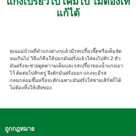
แกงเปรี้ยวไป เค็มไป ไม่ต้องเท
แก้ได้
คุณแม่บ้านที่ทำแกงต่างๆแล้วมีรสเปรี้ยวจี๊ดหรือเค็มจัด
จนเกินไป วิธีแก้คือให้ปอกมันฝรั่งแล้วใส่ลงไปสัก 2 หัว
มันฝรั่งจะช่วยดูดความเค็มและรสเปรี้ยวของน้ำแกงเอา
ไว้ ต้มต่อไปสักครู่ จึงตักมันฝรั่งออก แกงจะมีรส
กลมกล่อมขึ้นหรือจะตักเฉพาะมันฝรั่งใส่ชามเสิร์ฟก็ได้
ไม่ต้องทิ้งให้เสียของ
ถูกกฎหมาย