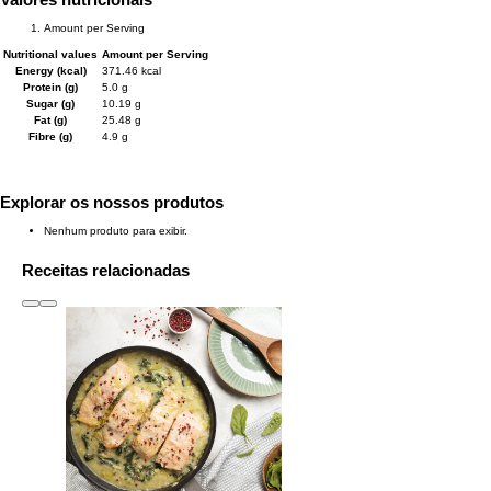
Amount per Serving
Nutritional values
Amount per Serving
Energy (kcal)
371.46 kcal
Protein (g)
5.0 g
Sugar (g)
10.19 g
Fat (g)
25.48 g
Fibre (g)
4.9 g
Explorar os nossos produtos
Nenhum produto para exibir.
Receitas relacionadas
slide
1 to 3
of 6