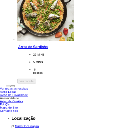
Arroz de Sardinha
CookingTime
25 MINS 
PreparationTime
5 MINS
Servings
 6
pessos
Ver receita
Ver todas as receitas
Aviso Legal
Aviso de Privacidade
Acessibilidade
Aviso de Cookies
Gerir Preferências
F.A.Q's
Mapa do Site
Contacte-nos