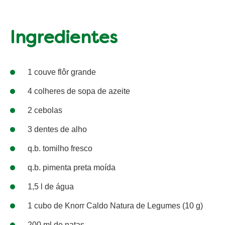
Ingredientes
1 couve flôr grande
4 colheres de sopa de azeite
2 cebolas
3 dentes de alho
q.b. tomilho fresco
q.b. pimenta preta moída
1,5 l de água
1 cubo de Knorr Caldo Natura de Legumes (10 g)
200 ml de natas