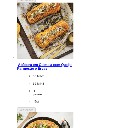
Ver receita
Abóbora em Colmeia com Queijo 
Parmesão e Ervas
CookingTime
30 MINS 
PreparationTime
15 MINS
Servings
 4
pessos
Difficulty
 fácil
Ver receita