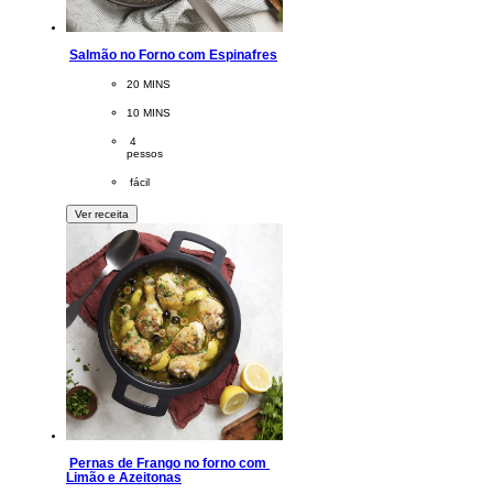
Salmão no Forno com Espinafres
CookingTime
20 MINS 
PreparationTime
10 MINS
Servings
 4
pessos
Difficulty
 fácil
Ver receita
Pernas de Frango no forno com 
Limão e Azeitonas