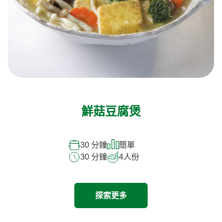
鮮菇豆腐煲
30 分鐘
簡單
30 分鐘
4
人份
探索更多