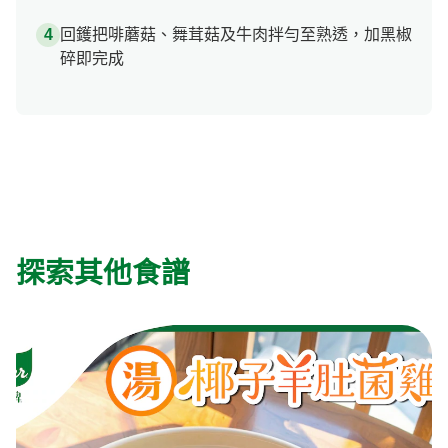
回鑊把啡蘑菇、舞茸菇及牛肉拌勻至熟透，加黑椒
碎即完成
探索其他食譜