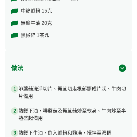
中筋麵粉 15克
無鹽牛油 20克
黑椒碎 1茶匙
做法
啡蘑菇洗淨切片、舞茸切走根部撕成片狀、牛肉切
片備用
熱鑊下油，啡蘑菇及舞茸菇炒至軟身、牛肉炒至半
熟盛起備用
熱鑊下牛油，倒入麵粉和雞湯，攪拌至濃稠