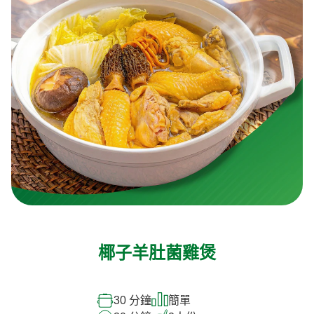
椰子羊肚菌雞煲
30 分鐘
簡單