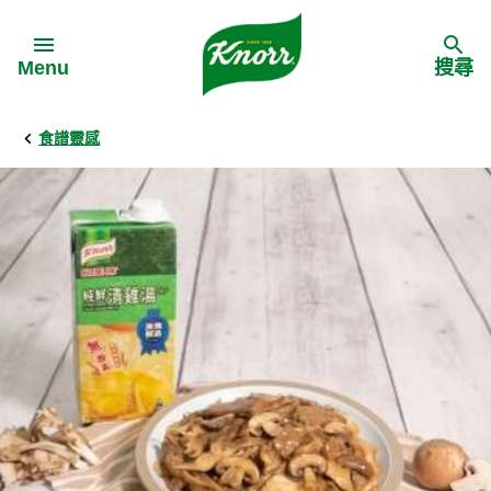
Skip to:
Menu
搜尋
食譜靈感
Back
Back
Back
食譜靈感
家樂牌產品
主頁
料理食材
家樂牌純鮮雞粉
背景
料理方式
家樂牌雞粉
甚麼是愛環境食材
季節節慶
家樂牌鮮菇粉
愛環境食材名單
多國料理
家樂牌濃湯寶
愛環境食材食譜