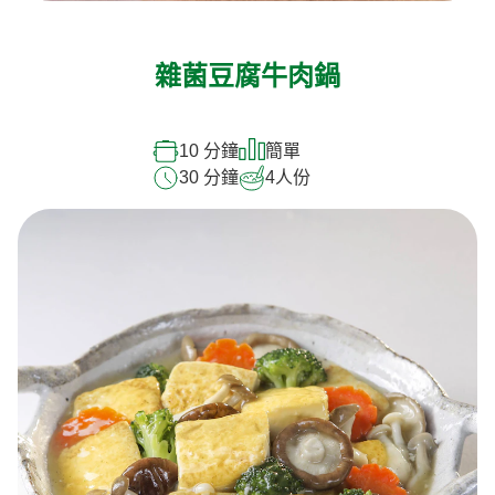
雜菌豆腐牛肉鍋
10 分鐘
簡單
30 分鐘
4
人份