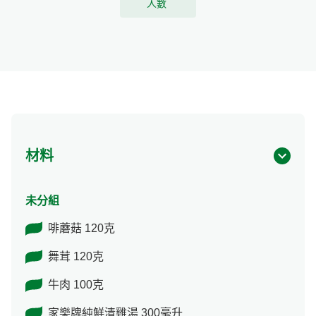
人數
材料
未分組
啡蘑菇 120克
舞茸 120克
牛肉 100克
家樂牌純鮮清雞湯 300毫升