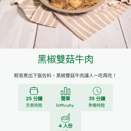
料理種類
家樂牌雞汁
愛環境食材篩選條件
家樂牌快熟通心粉
家樂牌鮮露
黑椒雙菇牛肉
家樂牌鷹粟粉
輕易煮出下飯佐料，黑椒雙菇牛肉讓人一吃再吃！
家樂牌雞湯粒
家樂牌純鮮清雞湯
25 分鐘
簡單
35 分鐘
烹煮時間
Difficulty
準備時間
4 人份