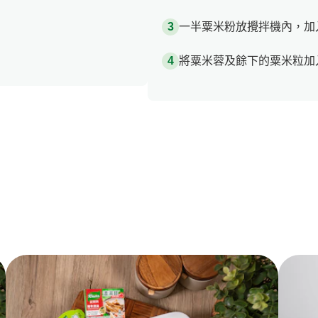
一半粟米粉放攪拌機內，加
將粟米蓉及餘下的粟米粒加