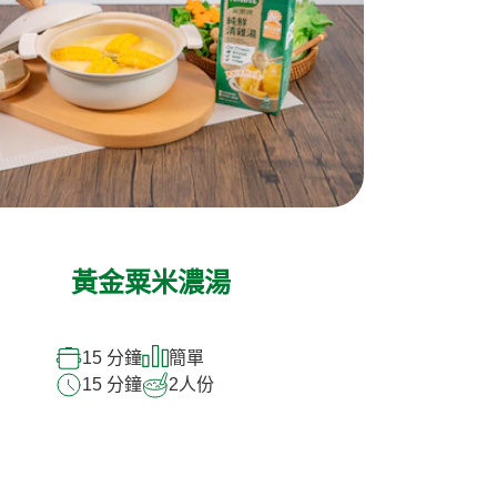
黃金粟米濃湯
15 分鐘
簡單
15 分鐘
2
人份