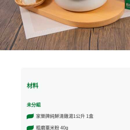
材料
未分組
家樂牌純鮮清雞湯1公升 1盒
粗磨粟米粉 40g