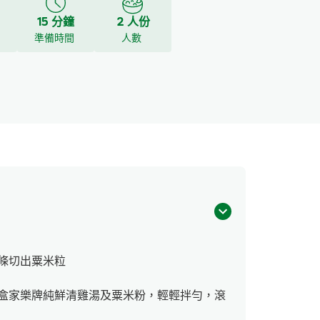
15 分鐘
2 人份
y
準備時間
人數
條切出粟米粒
盒家樂牌純鮮清雞湯及粟米粉，輕輕拌勻，滾