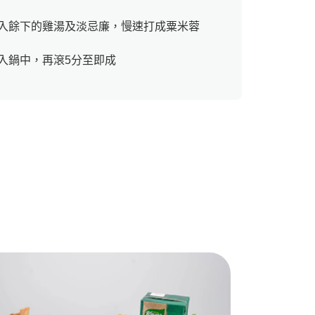
入餘下的雞湯及淡忌廉，慢速打成粟米蓉
入鍋中，再滾5分至即成