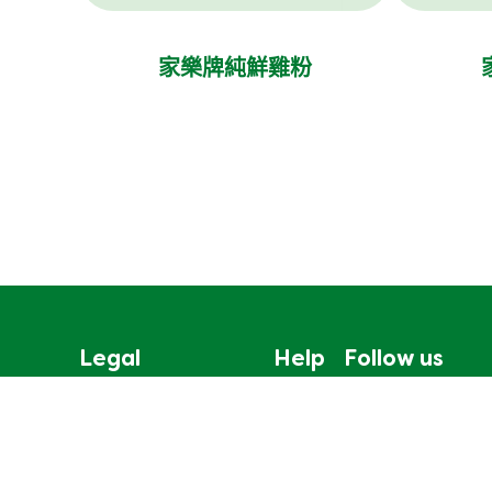
家樂牌純鮮雞粉
Legal
Help
Follow us
無障礙瀏覽
聯絡我們
Cookie通知
網站地圖
聯合利華私隱保護聲明