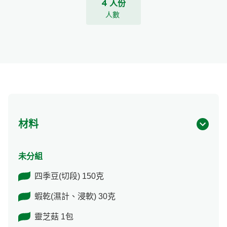
4 人份
人數
材料
未分組
四季豆(切段) 150克
蝦乾(濕計、浸軟) 30克
靈芝菇 1包