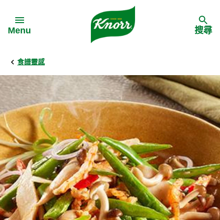
Skip to:
Menu
搜尋
食譜靈感
Back
Back
Back
食譜靈感
家樂牌產品
主頁
料理食材
家樂牌純鮮雞粉
背景
料理方式
家樂牌雞粉
甚麼是愛環境食材
季節節慶
家樂牌鮮菇粉
愛環境食材名單
多國料理
家樂牌濃湯寶
愛環境食材食譜