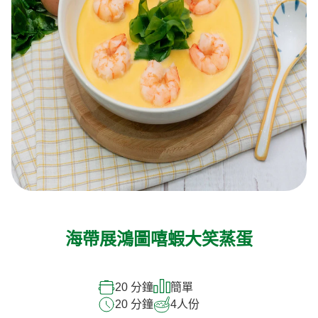
海帶展鴻圖嘻蝦大笑蒸蛋
20 分鐘
簡單
20 分鐘
4
人份