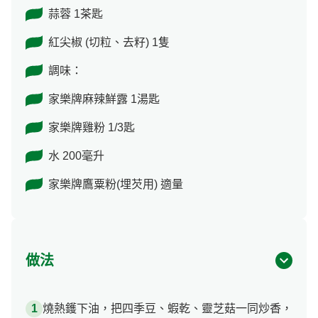
蒜蓉 1茶匙
紅尖椒 (切粒、去籽) 1隻
調味：
家樂牌麻辣鮮露 1湯匙
家樂牌雞粉 1/3匙
水 200毫升
家樂牌鷹粟粉(埋芡用) 適量
做法
燒熱鑊下油，把四季豆、蝦乾、靈芝菇一同炒香，