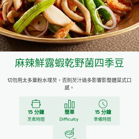
料理種類
家樂牌雞汁
愛環境食材篩選條件
家樂牌快熟通心粉
家樂牌鮮露
麻辣鮮露蝦乾野菌四季豆
家樂牌鷹粟粉
切勿用太多粟粉水埋芡，否則芡汁過多影響影整體菜式口
家樂牌雞湯粒
感。
家樂牌純鮮清雞湯
15 分鐘
簡單
15 分鐘
烹煮時間
Difficulty
準備時間