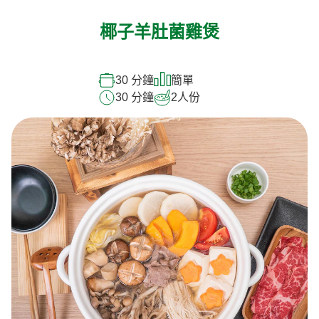
椰子羊肚菌雞煲
30 分鐘
簡單
30 分鐘
2
人份