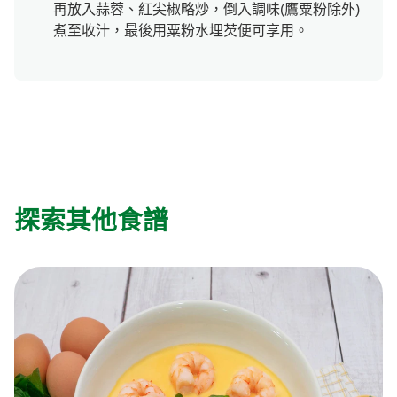
再放入蒜蓉、紅尖椒略炒，倒入調味(鷹粟粉除外)
煮至收汁，最後用粟粉水埋芡便可享用。
探索其他食譜